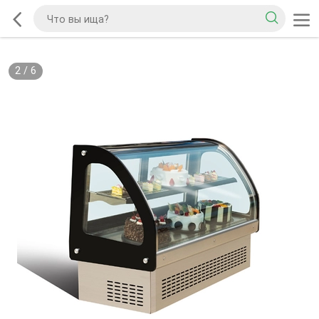
2
/
6