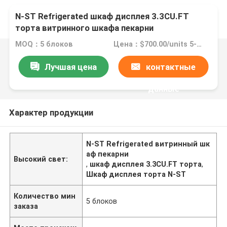
N-ST Refrigerated шкаф дисплея 3.3CU.FT
торта витринного шкафа пекарни
MOQ：5 блоков
Цена：$700.00/units 5-9 units
Лучшая цена
контактные
данные
Характер продукции
N-ST Refrigerated витринный шк
аф пекарни
Высокий свет:
,
шкаф дисплея 3.3CU.FT торта
,
Шкаф дисплея торта N-ST
Количество мин
5 блоков
заказа