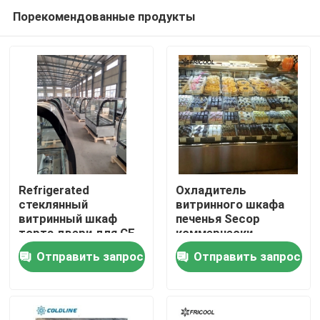
Порекомендованные продукты
Refrigerated
Охладитель
стеклянный
витринного шкафа
витринный шкаф
печенья Secop
Главная страница
торта двери для CE
коммерчески
пекарни/ETL
Refrigerated 4 слоя
Отправить запрос
Отправить запрос
22,7 CU.FT
Продукция
О Компании