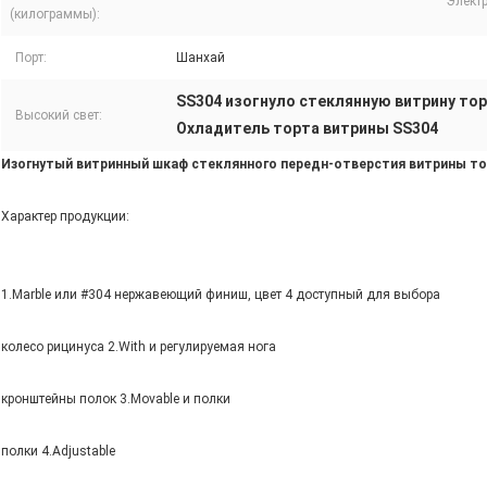
Элект
(килограммы):
Порт:
Шанхай
SS304 изогнуло стеклянную витрину то
Высокий свет:
Охладитель торта витрины SS304
Изогнутый витринный шкаф стеклянного передн-отверстия витрины то
Характер продукции:
1.Marble или #304 нержавеющий финиш, цвет 4 доступный для выбора
колесо рицинуса 2.With и регулируемая нога
кронштейны полок 3.Movable и полки
полки 4.Adjustable