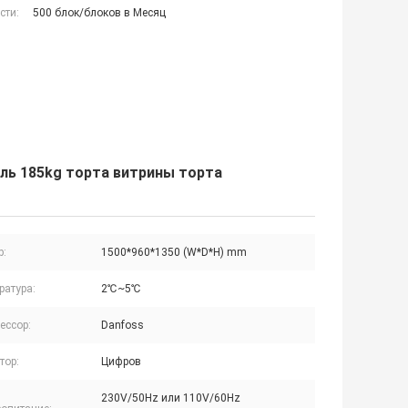
сти:
500 блок/блоков в Месяц
ль 185kg торта витрины торта
р:
1500*960*1350 (W*D*H) mm
ратура:
2℃~5℃
ессор:
Danfoss
тор:
Цифров
230V/50Hz или 110V/60Hz