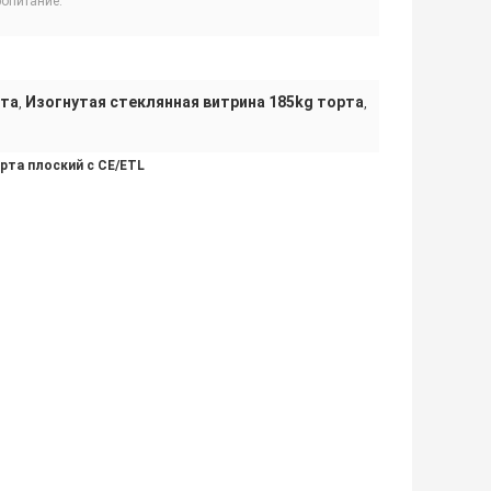
ропитание:
рта
Изогнутая стеклянная витрина 185kg торта
,
,
рта плоский с CE/ETL