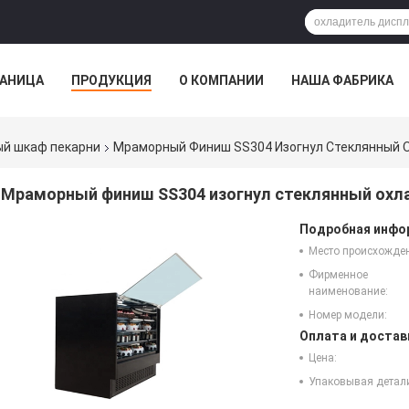
РАНИЦА
ПРОДУКЦИЯ
О КОМПАНИИ
НАША ФАБРИКА
ый шкаф пекарни
Мраморный Финиш SS304 Изогнул Стеклянный О
Мраморный финиш SS304 изогнул стеклянный охла
Подробная инфор
Место происхожде
Фирменное
наименование:
Номер модели:
Оплата и достав
Цена:
Упаковывая детал