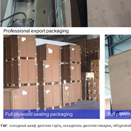
,
,
тег:
холодный шкаф дисплея торта
охладитель дисплея пекарни
refrigerat