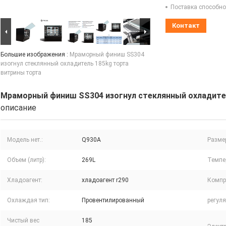
Поставка способно
Контакт
Большие изображения :
Мраморный финиш SS304
изогнул стеклянный охладитель 185kg торта
витрины торта
Мраморный финиш SS304 изогнул стеклянный охладите
описание
Модель нет.:
Q930A
Разме
Объем (литр):
269L
Темпе
Хладоагент:
хладоагент r290
Компр
Охлаждая тип:
Провентилированный
регуля
Чистый вес
185