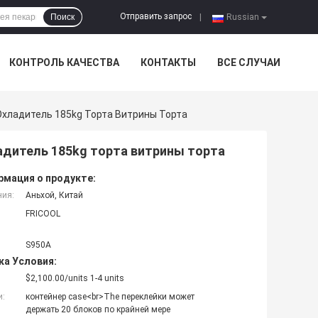
Отправить запрос
Поиск
|
Russian
КОНТРОЛЬ КАЧЕСТВА
КОНТАКТЫ
ВСЕ СЛУЧАИ
хладитель 185kg Торта Витрины Торта
дитель 185kg торта витрины торта
мация о продукте:
ния:
Аньхой, Китай
FRICOOL
S950A
ка Условия:
$2,100.00/units 1-4 units
и:
контейнер case<br>The переклейки может
держать 20 блоков по крайней мере