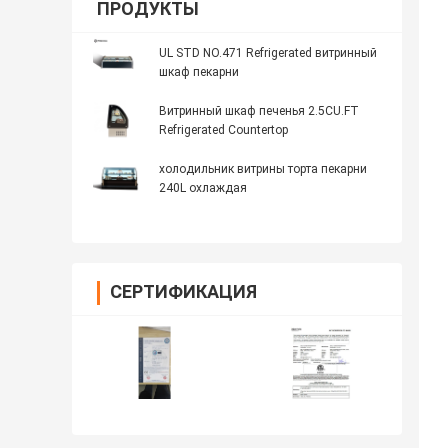
ПРОДУКТЫ
UL STD NO.471 Refrigerated витринный
шкаф пекарни
Витринный шкаф печенья 2.5CU.FT
Refrigerated Countertop
холодильник витрины торта пекарни
240L охлаждая
СЕРТИФИКАЦИЯ