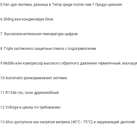
5.Fan дуя система, разница в Temp среди полок чем 1 Градус цельсия
6.Slidng вне конденсируя блок
7. Высококачественная температура цифров
8.Triple застеклило защитные стекла с подогревателем
9.Middle или компрессор высокого обратного давления герметичный, малошу
10.Automatic размораживают система
11.R134a газ, озон дружелюбный
12.Voltage и циклы по требованию
13.Also доступное как нагретая витрина (40°C - 75°C) и окружающий дисплей