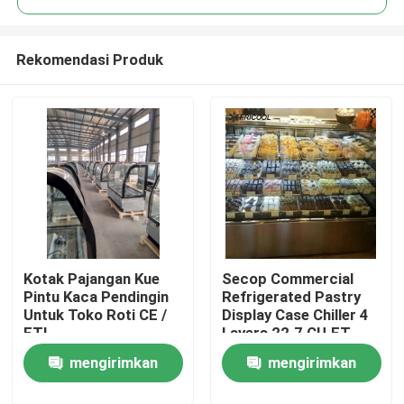
Rekomendasi Produk
Kotak Pajangan Kue
Secop Commercial
Rumah
Pintu Kaca Pendingin
Refrigerated Pastry
Untuk Toko Roti CE /
Display Case Chiller 4
ETL
Layers 22.7 CU.FT
Produk
mengirimkan
mengirimkan
Tentang kita
permintaan
permintaan