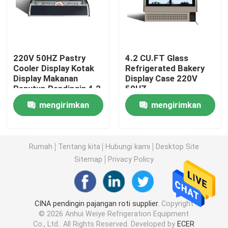
lemari es display es krim
220V 50HZ Pastry
4.2 CU.FT Glass
Jangkauan Di Kulkas
Cooler Display Kotak
Refrigerated Bakery
Display Makanan
Display Case 220V
Penutup Pendingin 4.2
50HZ
Di Bawah Meja Kulkas Freezer
CU.FT
mengirimkan
mengirimkan
Meja Persiapan Didinginkan
permintaan
permintaan
Rumah
Tentang kita
Hubungi kami
Desktop Site
Kulkas Tirai Udara
Sitemap
Privacy Policy
pendingin tampilan daging
CINA pendingin pajangan roti supplier.
Copyright
© 2026 Anhui Weiye Refrigeration Equipment
Pembuat Es Komersial
Co., Ltd.. All Rights Reserved. Developed by
ECER