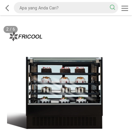
2
/
6