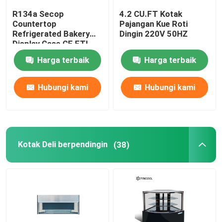
R134a Secop
4.2 CU.FT Kotak
Dispenser Minuman Beku
Countertop
Pajangan Kue Roti
Refrigerated Bakery
Dingin 220V 50HZ
Display Case CE ETL
Walk In Cooler
Harga terbaik
Harga terbaik
Hubungi kami
Hubungi kami
Kotak Deli berpendingin
(38)