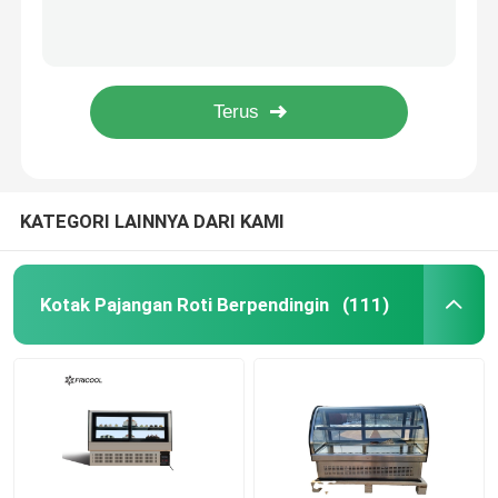
CT530A Suhu Tunggal Kaca Melengkung Lemari Pajangan Toko Roti 130L
3.3CU.FT Countertop Deli Didinginkan Case Triple Glazed
lemari es display es krim
4.2 CU.FT Kotak Pajangan Kue Roti Dingin 220V 50HZ
Meja Suhu Tunggal Kotak Pajangan Roti Didinginkan 110V 60HZ
Jangkauan Di Kulkas
Meja Kaca LED Display Toko Roti Didinginkan Dengan CE ETL
Di Bawah Meja Kulkas Freezer
KATEGORI LAINNYA DARI KAMI
Meja Persiapan Didinginkan
Kotak Pajangan Roti Berpendingin
(111)
Kulkas Tirai Udara
pendingin tampilan daging
Pembuat Es Komersial