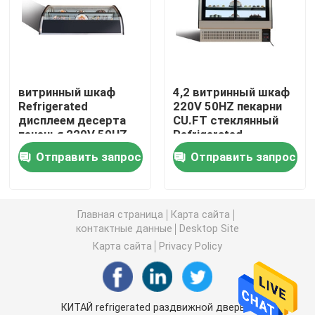
замораживатель дисплея мороженого
Достигаемость в холодильнике
витринный шкаф
4,2 витринный шкаф
Refrigerated
220V 50HZ пекарни
дисплеем десерта
CU.FT стеклянный
под встречным замораживателем холодильника
печенья 220V 50HZ
Refrigerated
более крутым 4,2
Отправить запрос
Отправить запрос
CU.FT
Refrigerated таблица подготовки
Холодильник занавеса воздуха
Главная страница
Карта сайта
контактные данные
Desktop Site
Карта сайта
Privacy Policy
охладитель дисплея мяса
Коммерчески создатель льда
КИТАЙ refrigerated раздвижной дверью