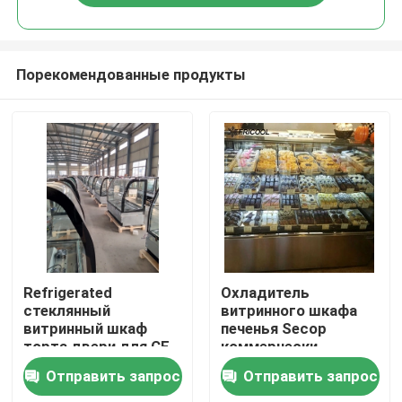
Порекомендованные продукты
Главная страница
Refrigerated
Охладитель
стеклянный
витринного шкафа
витринный шкаф
печенья Secop
Продукция
торта двери для CE
коммерчески
пекарни/ETL
Refrigerated 4 слоя
Отправить запрос
Отправить запрос
22,7 CU.FT
О Компании