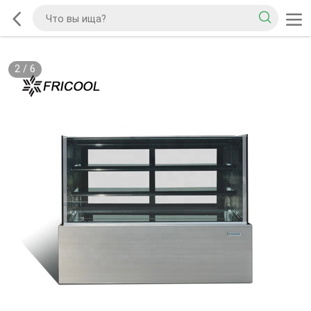
2
/
6