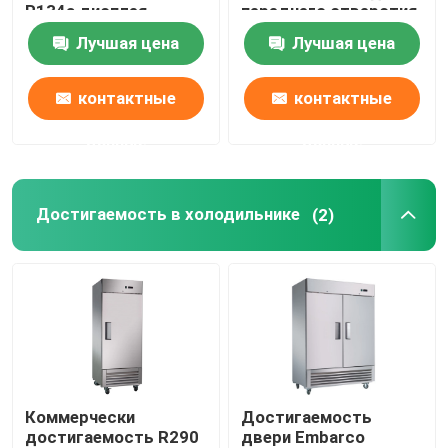
R134a дисплея
переднего отверстия
мороженого 190L
стеклянный
Лучшая цена
Лучшая цена
Замороженный распределитель напитка
контактные
контактные
Прогулка в охладителях
данные
данные
Достигаемость в холодильнике
(2)
Коммерчески
Достигаемость
достигаемость R290
двери Embarco