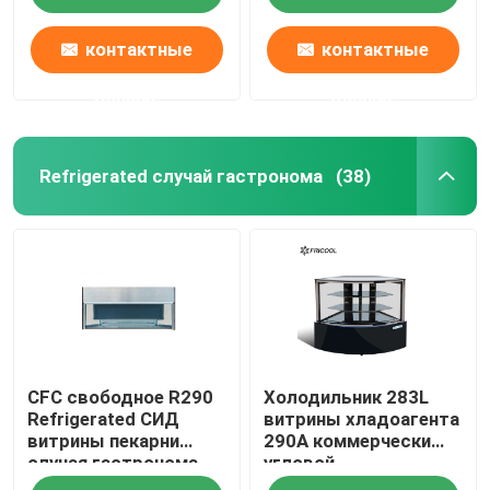
контактные
контактные
данные
данные
Refrigerated случай гастронома
(38)
Главная страница
CFC свободное R290
Холодильник 283L
Продукция
Refrigerated СИД
витрины хладоагента
витрины пекарни
290A коммерчески
случая гастронома
угловой
О Компании
внутрь