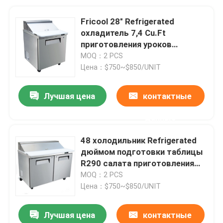
Fricool 28" Refrigerated
охладитель 7,4 Cu.Ft
приготовления уроков
сэндвича SUS 201 таблицы
MOQ：2 PCS
подготовки
Цена：$750~$850/UNIT
Лучшая цена
контактные
данные
48 холодильник Refrigerated
дюймом подготовки таблицы
R290 салата приготовления
уроков 12,9 Cu.Ft
MOQ：2 PCS
Цена：$750~$850/UNIT
Лучшая цена
контактные