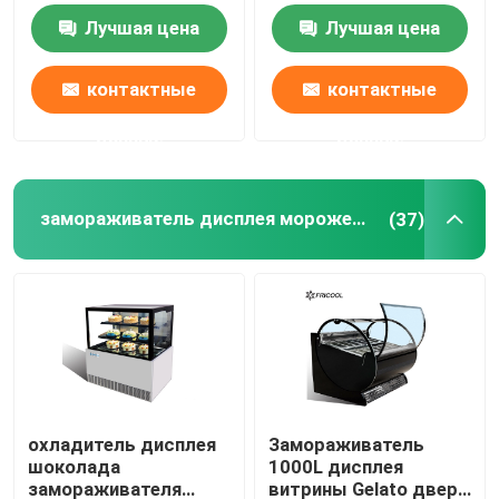
Merchandisers 1170L
стеклянный
Лучшая цена
Лучшая цена
двери
замораживатель дисплея мороженого
контактные
контактные
Достигаемость в холодильнике
данные
данные
под встречным замораживателем холодильника
замораживатель дисплея мороженого
(37)
Refrigerated таблица подготовки
Холодильник занавеса воздуха
охладитель дисплея мяса
охладитель дисплея
Замораживатель
шоколада
1000L дисплея
Коммерчески создатель льда
замораживателя
витрины Gelato двери