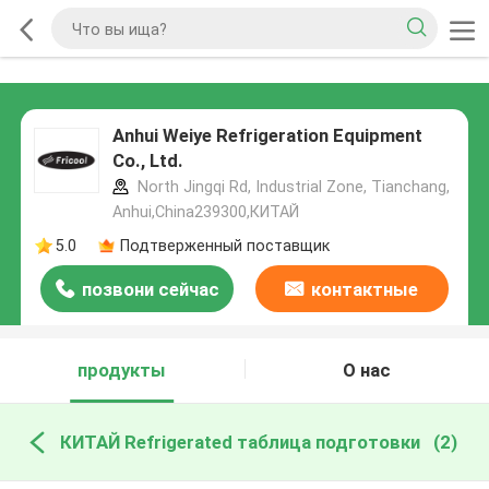
Anhui Weiye Refrigeration Equipment
Co., Ltd.
North Jingqi Rd, Industrial Zone, Tianchang,
Anhui,China239300,КИТАЙ
5.0
Подтверженный поставщик
позвони сейчас
контактные
данные
продукты
О нас
КИТАЙ Refrigerated таблица подготовки
(2)