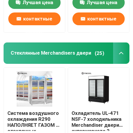
Лучшая цена
Лучшая цена
Наша фабрика
контактные
контактные
данные
данные
контроль качества
Стеклянные Merchandisers двери
(25)
контактные данные
Все случаи
Refrigerated витринный шкаф пекарни
Refrigerated случай гастронома
Система воздушного
Охладитель UL-471
охлаждения R290
NSF-7 холодильника
НАПОЛНЯЕТ ГАЗОМ 2
Merchandiser двери
Стеклянные Merchandisers двери
стеклянных
супермаркета 2