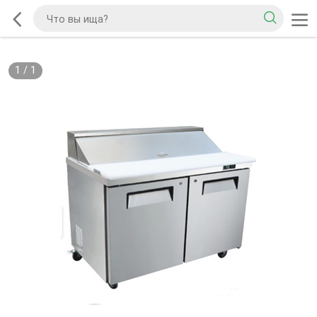
1
/
1