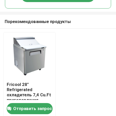
Порекомендованные продукты
Главная страница
Fricool 28"
Refrigerated
охладитель 7,4 Cu.Ft
Продукция
приготовления
уроков сэндвича
Отправить запрос
SUS 201 таблицы
О Компании
подготовки