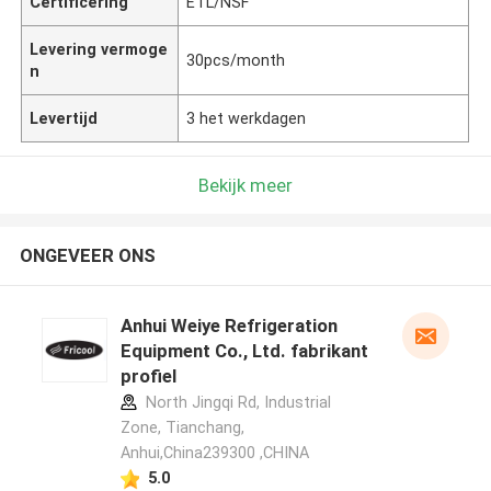
Certificering
ETL/NSF
Levering vermoge
30pcs/month
n
Levertijd
3 het werkdagen
Bekijk meer
ONGEVEER ONS
Anhui Weiye Refrigeration
Equipment Co., Ltd. fabrikant
profiel
North Jingqi Rd, Industrial
Zone, Tianchang,
Anhui,China239300 ,CHINA
5.0