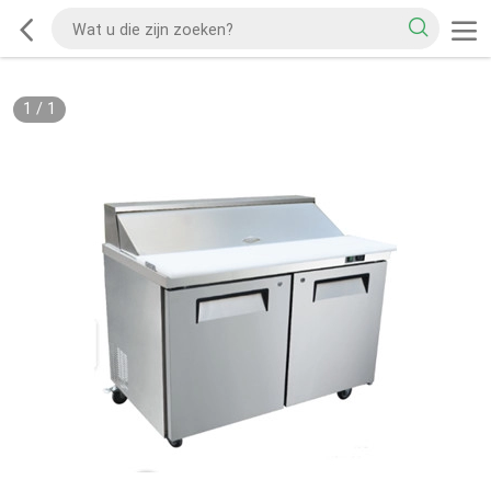
1
/
1