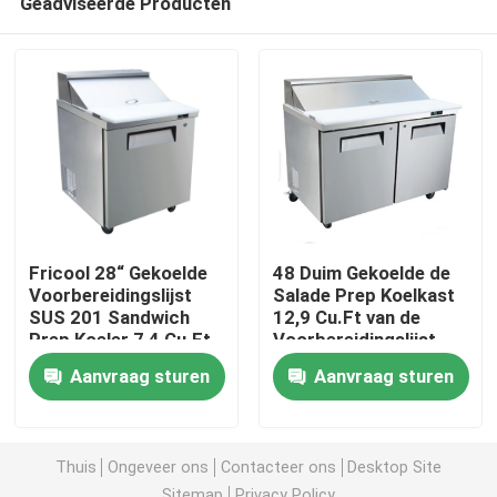
Geadviseerde Producten
Fricool 28“ Gekoelde
48 Duim Gekoelde de
Voorbereidingslijst
Salade Prep Koelkast
SUS 201 Sandwich
12,9 Cu.Ft van de
Prep Koeler 7,4 Cu.Ft
Voorbereidingslijst
Thuis
R290
Aanvraag sturen
Aanvraag sturen
Producten
Thuis
Ongeveer ons
Contacteer ons
Desktop Site
Over ons
Sitemap
Privacy Policy