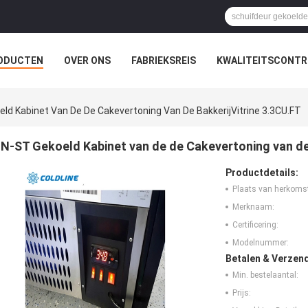
ODUCTEN
OVER ONS
FABRIEKSREIS
KWALITEITSCONTR
ld Kabinet Van De De Cakevertoning Van De BakkerijVitrine 3.3CU.FT
N-ST Gekoeld Kabinet van de de Cakevertoning van de
Productdetails:
Plaats van herkoms
Merknaam:
Certificering:
Modelnummer:
Betalen & Verzen
Min. bestelaantal:
Prijs: