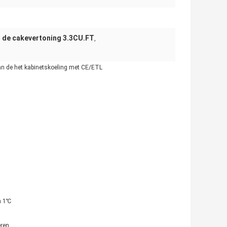
n de cakevertoning 3.3CU.FT
,
an de het kabinetskoeling met CE/ETL
n 1℃
eren