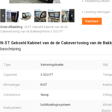
Verpakking Details:
Levering vermogen:
Contact
Grote Afbeelding :
N-ST Gekoeld Kabinet van de de
Cakevertoning van de BakkerijVitrine 3.3CU.FT
N-ST Gekoeld Kabinet van de de Cakevertoning van de Bakke
beschrijving
Type:
Vertoningskoeler
Stijl:
Capaciteit:
3.3CU.FT
Temper
Klimaattype:
N-ST
Koelmi
Compressor:
Secop
Voltage
luchtkoelingssysteem
Afmeti
Koelsysteem:
(Duim):