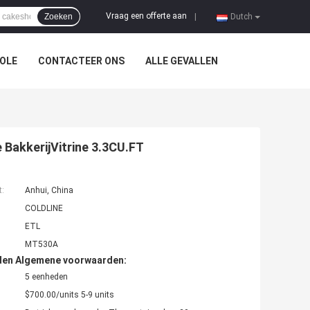
Vraag een offerte aan
Zoeken
|
Dutch
OLE
CONTACTEER ONS
ALLE GEVALLEN
 BakkerijVitrine 3.3CU.FT
t:
Anhui, China
COLDLINE
ETL
MT530A
den Algemene voorwaarden:
5 eenheden
$700.00/units 5-9 units