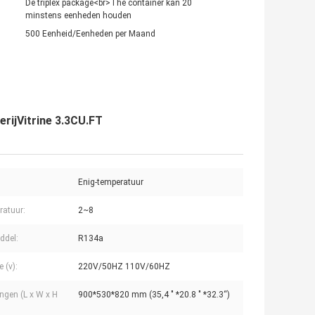
De triplex package<br>The container kan 20
minstens eenheden houden
500 Eenheid/Eenheden per Maand
rijVitrine 3.3CU.FT
Enig-temperatuur
atuur:
2~8
ddel:
R134a
 (v):
220V/50HZ 110V/60HZ
ngen (L x W x H
900*530*820 mm (35,4 " *20.8 " *32.3“)