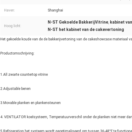
Haven:
Shanghai
N-ST Gekoelde BakkerijVitrine
kabinet va
,
Hoog licht:
N-ST het kabinet van de cakevertoning
Het gekoelde koude van de de bakkerijvertoning van de cakeshowcase materiaal v
Productomschrijving:
1.All zwarte countertop vitrine
2.Adjustable benen
3.Movable planken en plankensteunen
4. VENTILATOR koelsysteem, Temperatuurverschil onder de planken niet meer da
5.Refrigeration het systeem wordt geoptimaliseerd om tussen 36-48°F te function