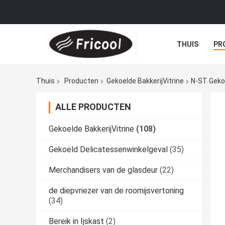
THUIS
PR
Thuis
Producten
Gekoelde BakkerijVitrine
N-ST Gekoe
ALLE PRODUCTEN
Gekoelde BakkerijVitrine
(108)
Gekoeld Delicatessenwinkelgeval
(35)
Merchandisers van de glasdeur
(22)
de diepvriezer van de roomijsvertoning
(34)
Bereik in Ijskast
(2)