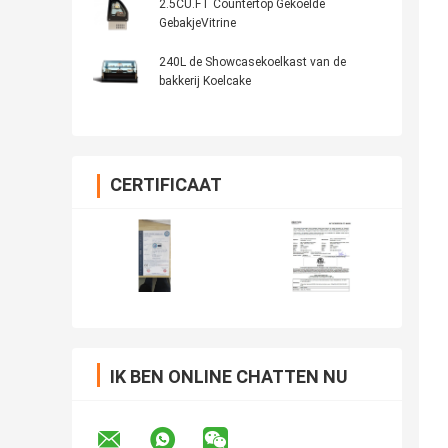
2.5CU.FT Countertop Gekoelde
GebakjeVitrine
240L de Showcasekoelkast van de
bakkerij Koelcake
CERTIFICAAT
IK BEN ONLINE CHATTEN NU