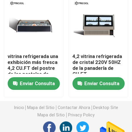
congelador de la exhibición del helado
Alcance en refrigerador
debajo del congelador de refrigerador contrario
vitrina refrigerada una
4,2 vitrina refrigerada
exhibición más fresca
de cristal 220V 50HZ
4,2 CU.FT del postre
de la panadería de
Tabla refrigerada de la preparación
de los pasteles de
CU.FT
220V 50HZ
Enviar Consulta
Enviar Consulta
Refrigerador de la cortina de aire
Inicio
Mapa del Sitio
Contactar Ahora
Desktop Site
refrigerador de la exhibición de la carne
Mapa del Sitio
Privacy Policy
Fabricante de hielo comercial