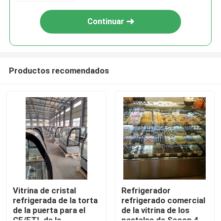
Continuar
Productos recomendados
Inicio
Productos
Vitrina de cristal
Refrigerador
refrigerada de la torta
refrigerado comercial
de la puerta para el
de la vitrina de los
Sobre nosotros
CE/ETL de la
pasteles de Secop 4