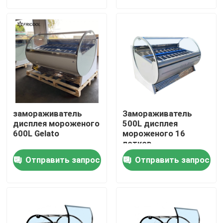
Наша фабрика
контроль качества
контактные данные
замораживатель
Замораживатель
Все случаи
дисплея мороженого
500L дисплея
600L Gelato
мороженого 16
лотков
Refrigerated витринный шкаф пекарни
Отправить запрос
Отправить запрос
Refrigerated случай гастронома
Стеклянные Merchandisers двери