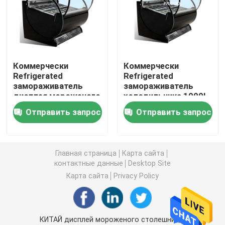
замораживатель дисплея мороженого
Достигаемость в холодильнике
Коммерчески
Коммерчески
Refrigerated
Refrigerated
замораживатель
замораживатель
под встречным замораживателем холодильника
дисплея мороженого
холодильника 1000L
дисплея мороженого
Отправить запрос
Отправить запрос
Refrigerated таблица подготовки
Холодильник занавеса воздуха
Главная страница
Карта сайта
контактные данные
Desktop Site
Карта сайта
Privacy Policy
охладитель дисплея мяса
Коммерчески создатель льда
КИТАЙ дисплей мороженого столешницы