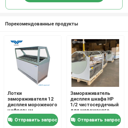
Порекомендованные продукты
Главная страница
Лотки
Замораживатель
замораживателя 12
дисплея шкафа HP
дисплея мороженого
1/2 чистосердечный
Продукция
цифровым
для мороженого
управлением Dixell
110V 60HZ
Отправить запрос
Отправить запрос
коммерчески
О Компании