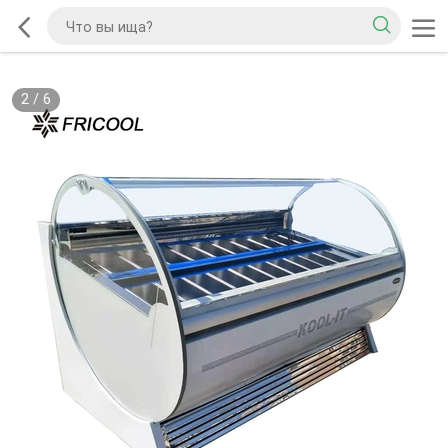
2
/
6