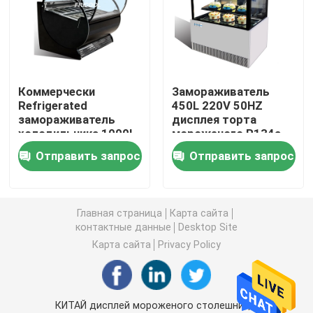
замораживатель дисплея мороженого
Достигаемость в холодильнике
Коммерчески
Замораживатель
Refrigerated
450L 220V 50HZ
замораживатель
дисплея торта
под встречным замораживателем холодильника
холодильника 1000L
мороженого R134a
дисплея мороженого
Отправить запрос
Отправить запрос
Refrigerated таблица подготовки
Холодильник занавеса воздуха
Главная страница
Карта сайта
контактные данные
Desktop Site
Карта сайта
Privacy Policy
охладитель дисплея мяса
Коммерчески создатель льда
КИТАЙ дисплей мороженого столешницы