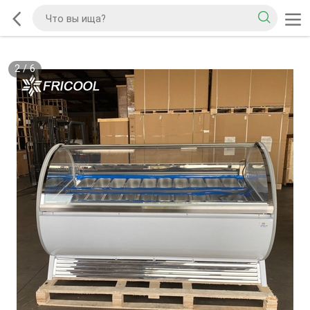
2
/
6