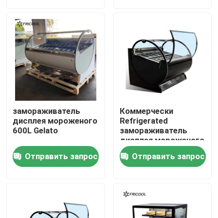
Наша фабрика
контроль качества
контактные данные
замораживатель
Коммерчески
Все случаи
дисплея мороженого
Refrigerated
600L Gelato
замораживатель
дисплея мороженого
Refrigerated витринный шкаф пекарни
Отправить запрос
Отправить запрос
Refrigerated случай гастронома
Стеклянные Merchandisers двери