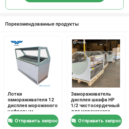
Порекомендованные продукты
Главная страница
Лотки
Замораживатель
замораживателя 12
дисплея шкафа HP
дисплея мороженого
1/2 чистосердечный
Продукция
цифровым
для мороженого
управлением Dixell
110V 60HZ
Отправить запрос
Отправить запрос
коммерчески
О Компании