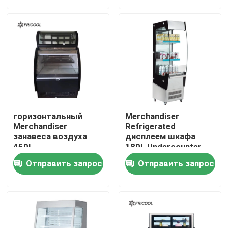
Наша фабрика
контроль качества
контактные данные
горизонтальный
Merchandiser
Все случаи
Merchandiser
Refrigerated
занавеса воздуха
дисплеем шкафа
450L
180L Undercounter
воздуха занавеса
Refrigerated витринный шкаф пекарни
Отправить запрос
Отправить запрос
ETL
Refrigerated случай гастронома
Стеклянные Merchandisers двери