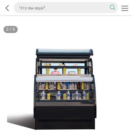
2
/
6