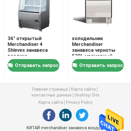
замораживатель дисплея мороженого
Достигаемость в холодильнике
36" открытый
холодильник
Merchandiser 4
Merchandiser
Shleves занавеса
занавеса черноты
под встречным замораживателем холодильника
воздуха
530L мраморный
Undercounter
вертикальный под
Отправить запрос
Отправить запрос
открытым небом
Refrigerated таблица подготовки
Холодильник занавеса воздуха
Главная страница
Карта сайта
контактные данные
Desktop Site
Карта сайта
Privacy Policy
охладитель дисплея мяса
Коммерчески создатель льда
КИТАЙ merchandiser занавеса воздуха