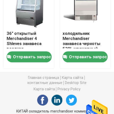
замораживатель дисплея мороженого
Достигаемость в холодильнике
36" открытый
холодильник
Merchandiser 4
Merchandiser
Shleves занавеса
занавеса черноты
под встречным замораживателем холодильника
воздуха
530L мраморный
Undercounter
вертикальный под
Отправить запрос
Отправить запрос
открытым небом
Refrigerated таблица подготовки
Холодильник занавеса воздуха
Главная страница
Карта сайта
контактные данные
Desktop Site
Карта сайта
Privacy Policy
охладитель дисплея мяса
Коммерчески создатель льда
КИТАЙ охладитель merchandiser коммерчески