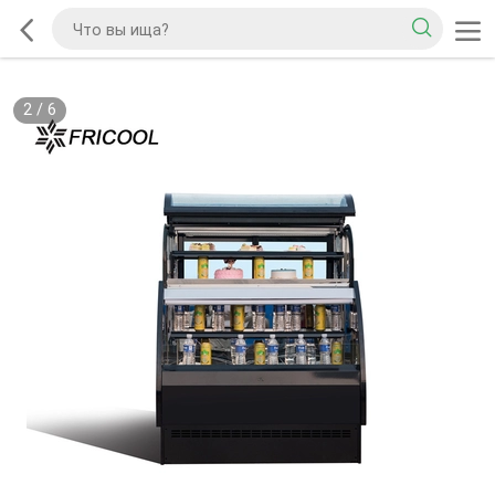
2
/
6