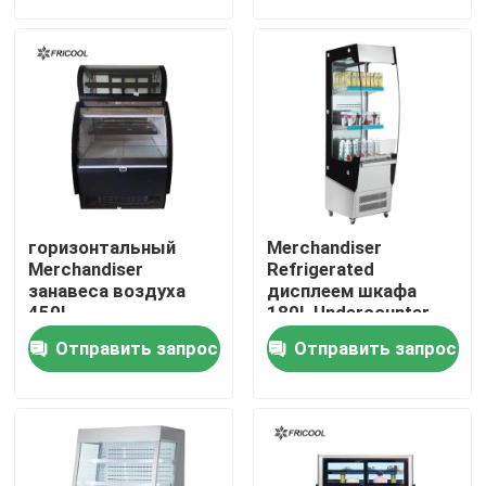
Наша фабрика
контроль качества
контактные данные
горизонтальный
Merchandiser
Все случаи
Merchandiser
Refrigerated
занавеса воздуха
дисплеем шкафа
450L
180L Undercounter
воздуха занавеса
Refrigerated витринный шкаф пекарни
Отправить запрос
Отправить запрос
ETL
Refrigerated случай гастронома
Стеклянные Merchandisers двери