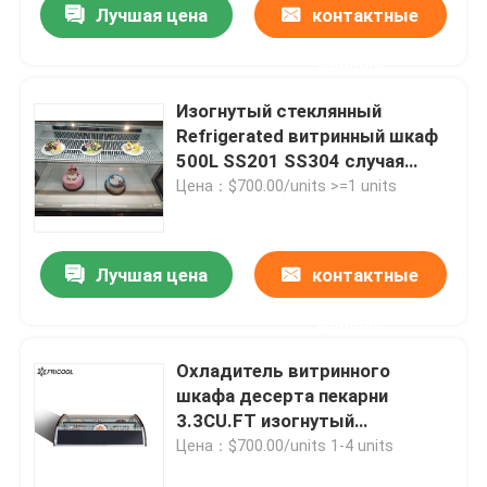
Лучшая цена
контактные
данные
Изогнутый стеклянный
Refrigerated витринный шкаф
500L SS201 SS304 случая
гастронома
Цена：$700.00/units >=1 units
Лучшая цена
контактные
данные
Охладитель витринного
шкафа десерта пекарни
3.3CU.FT изогнутый
Countertop стеклянный
Цена：$700.00/units 1-4 units
Refrigerated