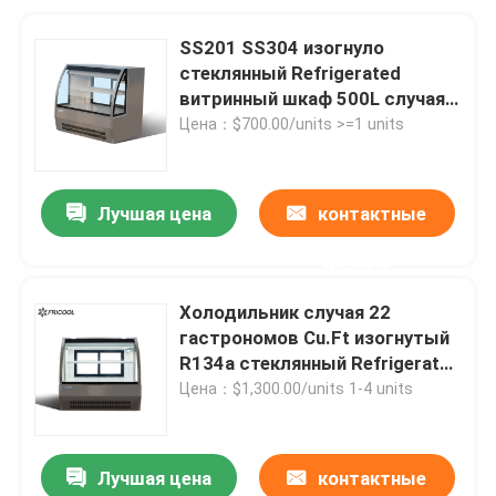
SS201 SS304 изогнуло
стеклянный Refrigerated
витринный шкаф 500L случая
гастронома
Цена：$700.00/units >=1 units
Лучшая цена
контактные
данные
Холодильник случая 22
гастрономов Cu.Ft изогнутый
R134a стеклянный Refrigerated
для магазина пекарни
Цена：$1,300.00/units 1-4 units
Лучшая цена
контактные