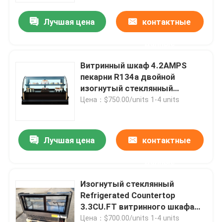
Лучшая цена
контактные
данные
Витринный шкаф 4.2AMPS
пекарни R134a двойной
изогнутый стеклянный
Refrigerated
Цена：$750.00/units 1-4 units
Лучшая цена
контактные
Главная страница
данные
Изогнутый стеклянный
Продукция
Refrigerated Countertop
3.3CU.FT витринного шкафа
десерта
О Компании
Цена：$700.00/units 1-4 units