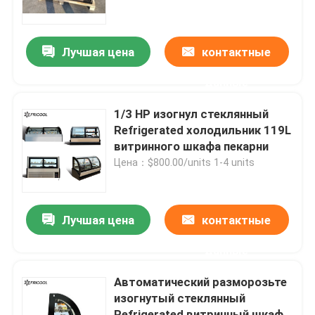
Наша фабрика
Лучшая цена
контактные
данные
контроль качества
1/3 HP изогнул стеклянный
контактные данные
Refrigerated холодильник 119L
витринного шкафа пекарни
Цена：$800.00/units 1-4 units
Все случаи
Refrigerated витринный шкаф пекарни
Лучшая цена
контактные
данные
Refrigerated случай гастронома
Автоматический разморозьте
изогнутый стеклянный
Стеклянные Merchandisers двери
Refrigerated витринный шкаф