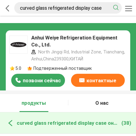
Anhui Weiye Refrigeration Equipment
Co., Ltd.
North Jingqi Rd, Industrial Zone, Tianchang,
Anhui,China239300,КИТАЙ
5.0
Подтверженный поставщик
позвони сейчас
контактные
данные
продукты
О нас
curved glass refrigerated display case онлайн производство
(38)