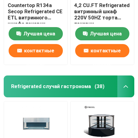
Countertop R134a
4,2 CU.FT Refrigerated
Secop Refrigerated CE
витринный шкаф
ETL витринного
220V 50HZ торта
шкафа пекарни
пекарни
Лучшая цена
Лучшая цена
контактные
контактные
данные
данные
Refrigerated случай гастронома
(38)