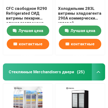
CFC свободное R290
Холодильник 283L
Refrigerated СИД
витрины хладоагента
витрины пекарни
290A коммерчески
случая гастронома
угловой
внутрь
Лучшая цена
Лучшая цена
контактные
контактные
данные
данные
Стеклянные Merchandisers двери
(25)