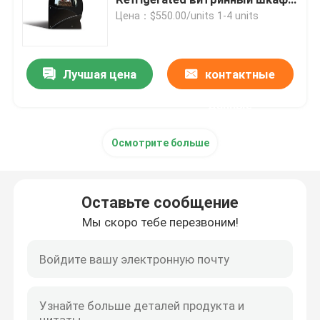
130L пирога для магазина
Цена：$550.00/units 1-4 units
торта
замораживатель дисплея мороженого
Лучшая цена
контактные
Достигаемость в холодильнике
данные
под встречным замораживателем холодильника
Осмотрите больше
Refrigerated таблица подготовки
Оставьте сообщение
Холодильник занавеса воздуха
Мы скоро тебе перезвоним!
охладитель дисплея мяса
Коммерчески создатель льда