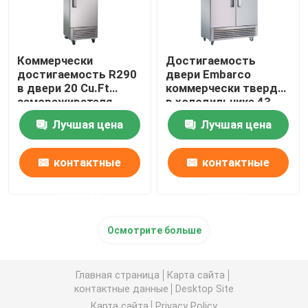
Коммерчески
Достигаемость
достигаемость R290
двери Embarco
в двери 20 Cu.Ft
коммерчески твердая
замораживателя
в холодильнике 43
холодильника 1
Cu.Ft
Лучшая цена
Лучшая цена
контактные
контактные
данные
данные
Осмотрите больше
Главная страница
Карта сайта
контактные данные
Desktop Site
Карта сайта
Privacy Policy