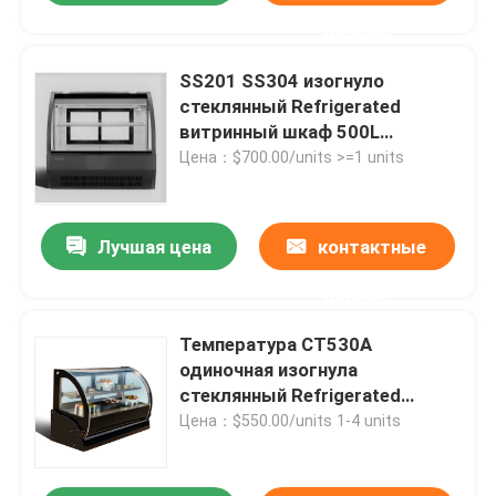
данные
SS201 SS304 изогнуло
стеклянный Refrigerated
витринный шкаф 500L
гастронома
Цена：$700.00/units >=1 units
Лучшая цена
контактные
данные
Температура CT530A
одиночная изогнула
стеклянный Refrigerated
витринный шкаф 130L пекарни
Цена：$550.00/units 1-4 units