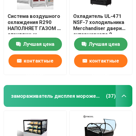
Система воздушного
Охладитель UL-471
охлаждения R290
NSF-7 холодильника
НАПОЛНЯЕТ ГАЗОМ 2
Merchandiser двери
стеклянных
супермаркета 2
Merchandisers 1170L
стеклянный
Лучшая цена
Лучшая цена
двери
контактные
контактные
данные
данные
замораживатель дисплея мороженого
(37)