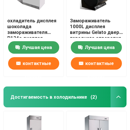
охладитель дисплея
Замораживатель
шоколада
1000L дисплея
замораживателя
витрины Gelato двери
R134a дисплея
переднего отверстия
мороженого 190L
стеклянный
Лучшая цена
Лучшая цена
контактные
контактные
данные
данные
Достигаемость в холодильнике
(2)