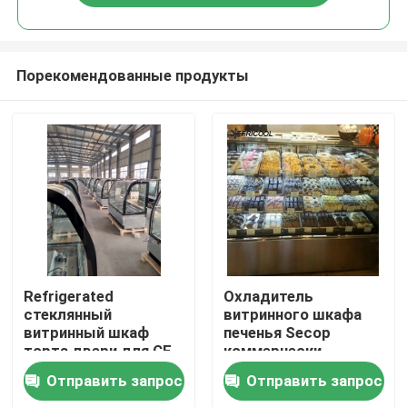
Порекомендованные продукты
Главная страница
Refrigerated
Охладитель
стеклянный
витринного шкафа
витринный шкаф
печенья Secop
Продукция
торта двери для CE
коммерчески
пекарни/ETL
Refrigerated 4 слоя
Отправить запрос
Отправить запрос
22,7 CU.FT
О Компании