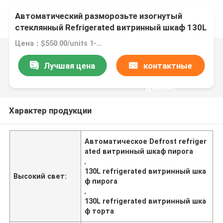
Автоматический разморозьте изогнутый
стеклянный Refrigerated витринный шкаф 130L
пирога для магазина торта
Цена：$550.00/units 1-4 units
Лучшая цена
контактные
данные
Характер продукции
Автоматическое Defrost refriger
ated витринный шкаф пирога
,
130L refrigerated витринный шка
Высокий свет:
ф пирога
,
130L refrigerated витринный шка
ф торта