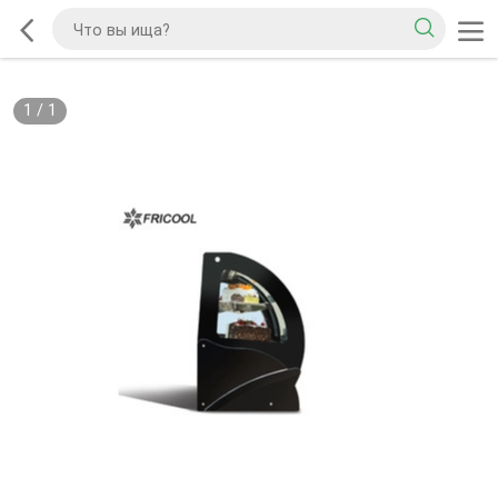
1
/
1