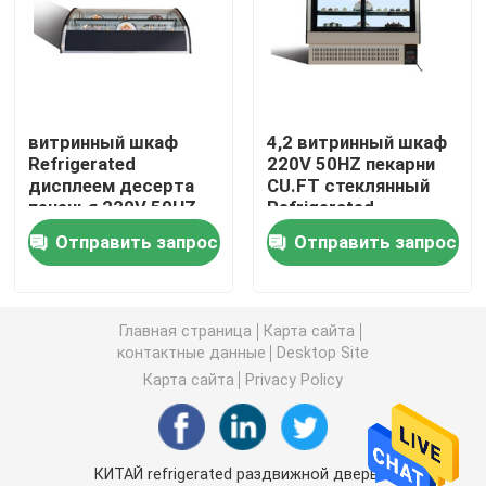
замораживатель дисплея мороженого
Достигаемость в холодильнике
витринный шкаф
4,2 витринный шкаф
Refrigerated
220V 50HZ пекарни
дисплеем десерта
CU.FT стеклянный
под встречным замораживателем холодильника
печенья 220V 50HZ
Refrigerated
более крутым 4,2
Отправить запрос
Отправить запрос
CU.FT
Refrigerated таблица подготовки
Холодильник занавеса воздуха
Главная страница
Карта сайта
контактные данные
Desktop Site
Карта сайта
Privacy Policy
охладитель дисплея мяса
Коммерчески создатель льда
КИТАЙ refrigerated раздвижной дверью