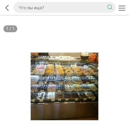
1
/
1