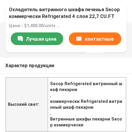
Охладитель витринного шкафа печенья Secop
коммерчески Refrigerated 4 слоя 22,7 CU.FT
Цена：$1,400.00/units 1-4 units
Лучшая цена
контактные
данные
Характер продукции
Secop Refrigerated витринный ш
каф пекарни
,
коммерчески Refrigerated витри
Высокий свет:
нный шкаф пекарни
,
Витринные шкафы пекарни Seco
p коммерчески