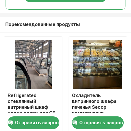
Порекомендованные продукты
Главная страница
Refrigerated
Охладитель
стеклянный
витринного шкафа
витринный шкаф
печенья Secop
Продукция
торта двери для CE
коммерчески
пекарни/ETL
Refrigerated 4 слоя
Отправить запрос
Отправить запрос
22,7 CU.FT
О Компании