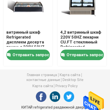
замораживатель дисплея мороженого
Достигаемость в холодильнике
витринный шкаф
4,2 витринный шкаф
Refrigerated
220V 50HZ пекарни
дисплеем десерта
CU.FT стеклянный
под встречным замораживателем холодильника
печенья 220V 50HZ
Refrigerated
более крутым 4,2
Отправить запрос
Отправить запрос
CU.FT
Refrigerated таблица подготовки
Холодильник занавеса воздуха
Главная страница
Карта сайта
контактные данные
Desktop Site
Карта сайта
Privacy Policy
охладитель дисплея мяса
Коммерчески создатель льда
КИТАЙ refrigerated раздвижной дверью