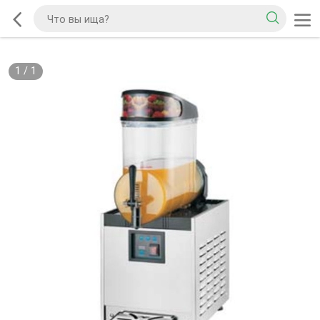
1
/
1