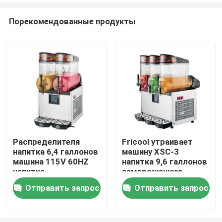
Порекомендованные продукты
Распределителя
Fricool утраивает
напитка 6,4 галлонов
машину XSC-3
Главная страница
машина 115V 60HZ
напитка 9,6 галлонов
напитка
замороженную
замороженного
Отправить запрос
Отправить запрос
Продукция
двойная
замороженная
О Компании