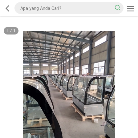
1
/
1