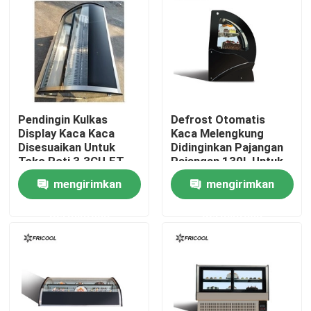
Wisata pabrik
Kontrol kualitas
Pendingin Kulkas
Defrost Otomatis
Hubungi kami
Display Kaca Kaca
Kaca Melengkung
Disesuaikan Untuk
Didinginkan Pajangan
Toko Roti 3.3CU.FT
Pajangan 130L Untuk
Semua Kasus
Toko Kue
mengirimkan
mengirimkan
permintaan
permintaan
Kotak Pajangan Roti Berpendingin
Kotak Deli berpendingin
Pedagang Pintu Kaca