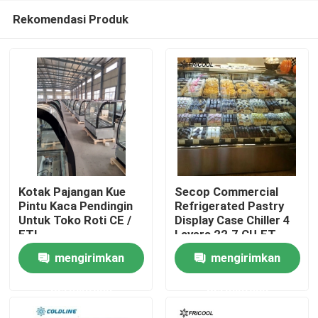
Rekomendasi Produk
Kotak Pajangan Kue
Secop Commercial
Pintu Kaca Pendingin
Refrigerated Pastry
Untuk Toko Roti CE /
Display Case Chiller 4
Rumah
ETL
Layers 22.7 CU.FT
mengirimkan
mengirimkan
Produk
permintaan
permintaan
Tentang kita