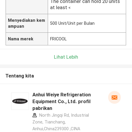
The container can hold 20 units
at least
<
Menyediakan kem
500 Unit/Unit per Bulan
ampuan
Nama merek
FRICOOL
Lihat Lebih
Tentang kita
Anhui Weiye Refrigeration
Equipment Co., Ltd. profil
pabrikan
North Jingqi Rd, Industrial
Zone, Tianchang,
Anhui,China239300 ,CINA