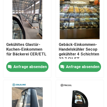
Gekühltes Glastür-
Gebäck-Einkommen-
Kuchen-Einkommen
Handelskühler Secop
für Bäckerei CER/ETL
gekühlter 4 Schichten
22,7 CU.FT
Anfrage absenden
Anfrage absenden
Startseite
Produkte
Über uns