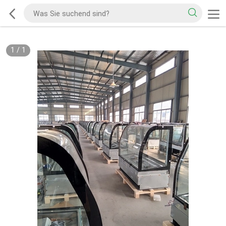
1
/
1