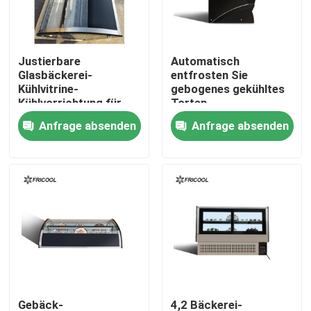
Fabrik Tour
Justierbare
Automatisch
Glasbäckerei-
entfrosten Sie
Qualitätskontrolle
Kühlvitrine-
gebogenes gekühltes
Kühlvorrichtung für
Torten-
Bäckerei-Geschäft
Glaseinkommen 130L
Anfrage absenden
Anfrage absenden
Kontakt
3.3CU.FT
für Kuchen-Geschäft
Alle Fälle
Gekühltes Bäckerei-Einkommen
Gekühlter Feinkostgeschäft-Kasten
Glastür-Verkaufsberater
Gebäck-
4,2 Bäckerei-