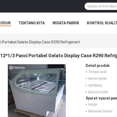
RODUK
TENTANG KITA
WISATA PABRIK
KONTROL KUALI
i Portabel Gelato Display Case R290 Refrigerant
12*1/3 Panci Portabel Gelato Display Case R290 Refri
Detail produk:
Tempat asal:
Nama merek:
Sertifikasi:
Nomor model:
Syarat-syarat pe
Harga:
Kemasan rincian: