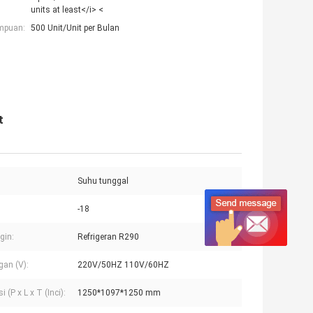
units at least</i> <
mpuan:
500 Unit/Unit per Bulan
t
Suhu tunggal
-18
gin:
Refrigeran R290
an (V):
220V/50HZ 110V/60HZ
 (P x L x T (Inci):
1250*1097*1250 mm