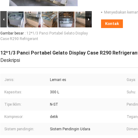
Menyediakan kema
Kontak
Gambar besar :
12*1/3 Panci Portabel Gelato Display
Case R290 Refrigerant
12*1/3 Panci Portabel Gelato Display Case R290 Refrigeran
Deskripsi
Jenis:
Lemari es
Gaya:
Kapasitas:
300 L
Suhu:
Tipe Iklim:
N-ST
Pendin
Kompresor:
detik
Tegang
Sistem pendingin:
Sistem Pendingin Udara
Dimensi