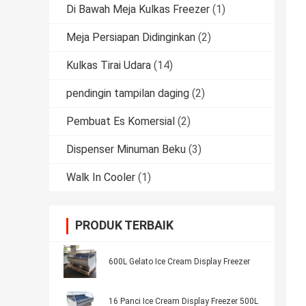
Di Bawah Meja Kulkas Freezer
(1)
Meja Persiapan Didinginkan
(2)
Kulkas Tirai Udara
(14)
pendingin tampilan daging
(2)
Pembuat Es Komersial
(2)
Dispenser Minuman Beku
(3)
Walk In Cooler
(1)
PRODUK TERBAIK
600L Gelato Ice Cream Display Freezer
16 Panci Ice Cream Display Freezer 500L