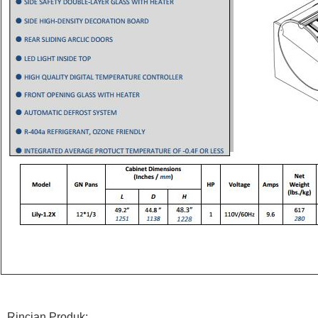
Tinggalkan pesan
mi akan segera menghubungi Anda kemba
Rincian Produk: