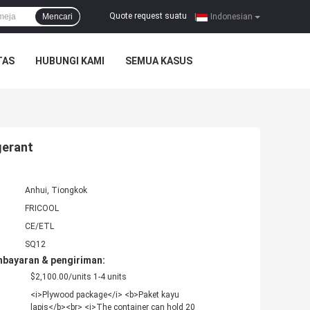
Quote request suatu
Mencari
|
Indonesian
TAS
HUBUNGI KAMI
SEMUA KASUS
gerant
Anhui, Tiongkok
FRICOOL
CE/ETL
SQ12
mbayaran & pengiriman:
$2,100.00/units 1-4 units
<i>Plywood package</i> <b>Paket kayu
lapis</b><br> <i>The container can hold 20