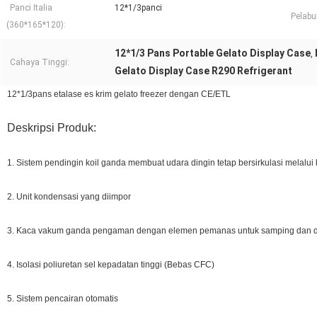
Panci Italia
12*1/3panci
Pelabu
(360*165*120):
12*1/3 Pans Portable Gelato Display Case
,
Cahaya Tinggi:
Gelato Display Case R290 Refrigerant
12*1/3pans etalase es krim gelato freezer dengan CE/ETL
Deskripsi Produk:
1. Sistem pendingin koil ganda membuat udara dingin tetap bersirkulasi melalu
2. Unit kondensasi yang diimpor
3. Kaca vakum ganda pengaman dengan elemen pemanas untuk samping dan 
4. Isolasi poliuretan sel kepadatan tinggi (Bebas CFC)
5. Sistem pencairan otomatis