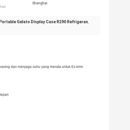
Shanghai
han:
Portable Gelato Display Case R290 Refrigeran
,
i kasing dan menjaga suhu yang merata untuk Es krim
depan