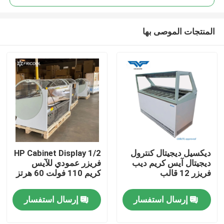
المنتجات الموصى بها
ديكسيل ديجيتال كنترول
1/2 HP Cabinet Display
منزل
ديجيتال آيس كريم ديب
فريزر عمودي للآيس
فريزر 12 قالب
كريم 110 فولت 60 هرتز
المنتجات
إرسال استفسار
إرسال استفسار
حول بنا