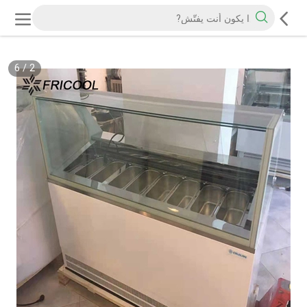
6
/
2