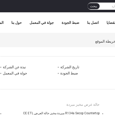
يبحث
قضايا
اتصل بنا
ضبط الجودة
جولة في المعمل
حول بنا
الم
تاريخ الشركة
نبذة عن الشركة
ضبط الجودة
جولة في المعمل
حالة عرض مخبز مبردة
R134a Secop Countertop مبردة مخبز حالة العرض CE ETL