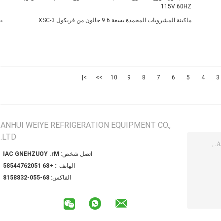
115V 60HZ
ماكينة المشروبات المجمدة بسعة 9.6 جالون من فريكول XSC-3
>|
>>
10
9
8
7
6
5
4
3
ANHUI WEIYE REFRIGERATION EQUIPMENT CO.,
LTD.
اتصل شخص:
Mr. YOUZHENG CAI
الهاتف ::
+86 15026744585
الفاكس:
86-550-2388518