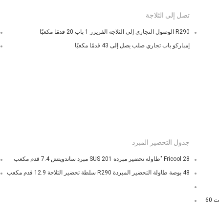
تصل إلى الثلاجة
R290 الوصول التجاري إلى الثلاجة الفريزر 1 باب 20 قدمًا مكعبًا
إمباركو باب تجاري صلب يصل إلى 43 قدمًا مكعبًا
جدول التحضير المبرد
Fricool 28 "طاولة تحضير مبردة SUS 201 مبرد ساندويتش 7.4 قدم مكعب
48 بوصة طاولة التحضير المبردة R290 سلطة تحضير الثلاجة 12.9 قدم مكعب
28 قدم مكعب من الزجاج المنحني للثلاجة ستارة تبريد الهواء 110 فولت 60