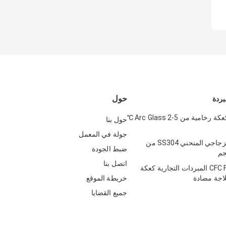
حول
ردة
ثلاجة عرض كعكة رخامية من Arc Glass 2-5 ℃
حول بنا
جولة في المعمل
مبرد الكيك الزجاجي المنحني SS304 من
ضبط الجودة
اتصل بنا
CFC Free R-134A المبردات التجارية كعكة
اجة مضادة
خريطة الموقع
جميع القضايا