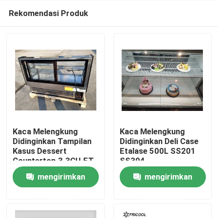
Rekomendasi Produk
Kaca Melengkung
Kaca Melengkung
Didinginkan Tampilan
Didinginkan Deli Case
Kasus Dessert
Etalase 500L SS201
Rumah
Countertop 3.3CU.FT
SS304
mengirimkan
mengirimkan
Produk
permintaan
permintaan
Tentang kita