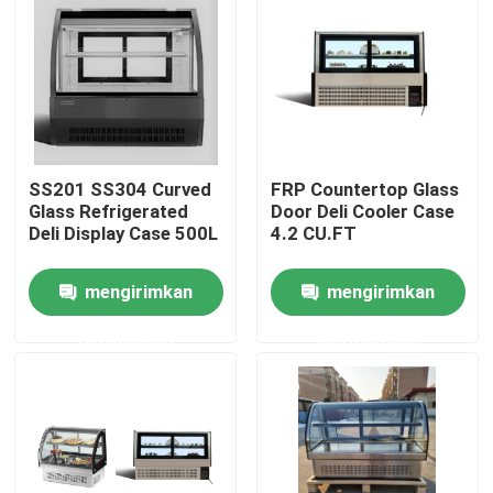
Wisata pabrik
Kontrol kualitas
SS201 SS304 Curved
FRP Countertop Glass
Hubungi kami
Glass Refrigerated
Door Deli Cooler Case
Deli Display Case 500L
4.2 CU.FT
Semua Kasus
mengirimkan
mengirimkan
permintaan
permintaan
Kotak Pajangan Roti Berpendingin
Kotak Deli berpendingin
Pedagang Pintu Kaca