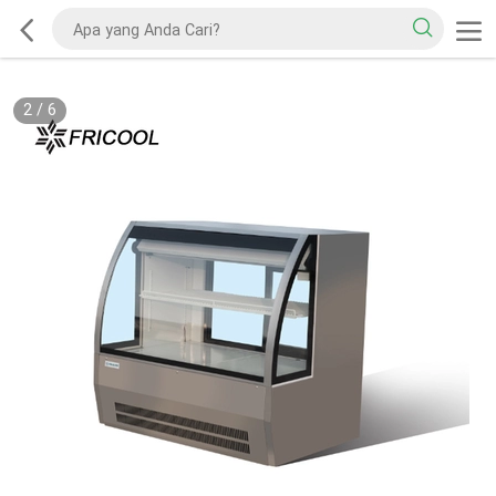
2
/
6