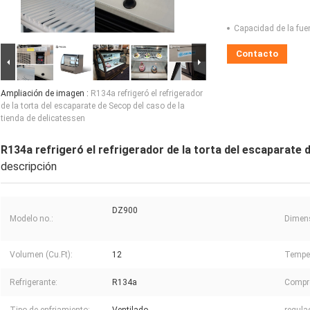
Capacidad de la fue
Contacto
Ampliación de imagen :
R134a refrigeró el refrigerador
de la torta del escaparate de Secop del caso de la
tienda de delicatessen
R134a refrigeró el refrigerador de la torta del escaparate 
descripción
DZ900
Modelo no.:
Dimen
Volumen (Cu.Ft):
12
Temper
Refrigerante:
R134a
Compr