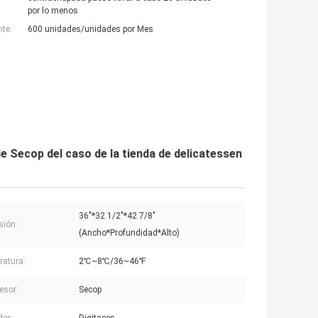
por lo menos
nte:
600 unidades/unidades por Mes
de Secop del caso de la tienda de delicatessen
36"*32 1/2"*42 7/8"
sión:
(Ancho*Profundidad*Alto)
atura:
2℃~8℃/36~46℉
esor:
Secop