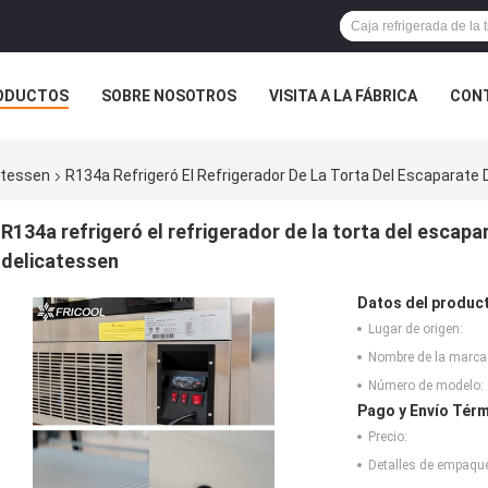
ODUCTOS
SOBRE NOSOTROS
VISITA A LA FÁBRICA
CONT
catessen
R134a Refrigeró El Refrigerador De La Torta Del Escaparate
R134a refrigeró el refrigerador de la torta del escapa
delicatessen
Datos del produc
Lugar de origen:
Nombre de la marca
Número de modelo:
Pago y Envío Térm
Precio:
Detalles de empaqu