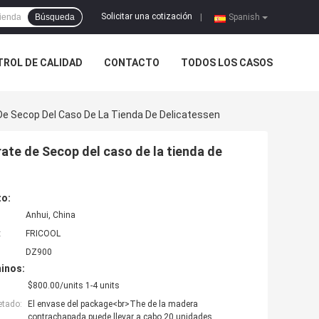
Solicitar una cotización
Búsqueda
|
Spanish
ROL DE CALIDAD
CONTACTO
TODOS LOS CASOS
 De Secop Del Caso De La Tienda De Delicatessen
rate de Secop del caso de la tienda de
to:
Anhui, China
:
FRICOOL
DZ900
inos:
$800.00/units 1-4 units
etado:
El envase del package<br>The de la madera
contrachapada puede llevar a cabo 20 unidades