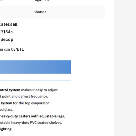
dor:
Digitaces
:
Shangai
icatessen
,
e R134a
,
e Secop
ssen con CE/ETL