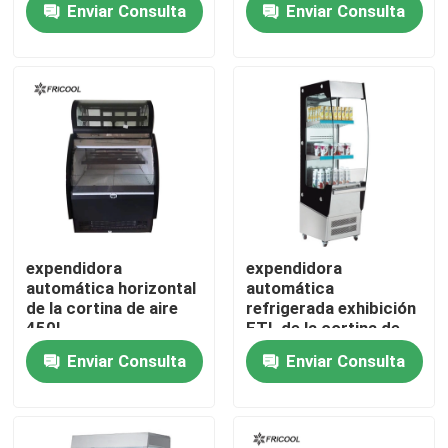
Enviar Consulta
Enviar Consulta
Visita a la fábrica
Control de Calidad
Contacto
Todos los casos
expendidora
expendidora
automática horizontal
automática
de la cortina de aire
refrigerada exhibición
Vitrina refrigerada de la panadería
450L
ETL de la cortina de
aire de Undercounter
Enviar Consulta
Enviar Consulta
del gabinete 180L
Caja refrigerada de la tienda de delicatessen
Expendidoras automáticas de cristal de la puerta