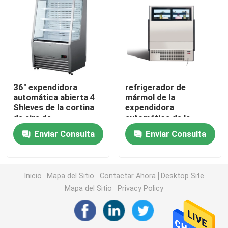
congelador de la exhibición del helado
Alcance en refrigerador
36" expendidora
refrigerador de
debajo del congelador de refrigerador contrario
automática abierta 4
mármol de la
Shleves de la cortina
expendidora
de aire de
automática de la
Tabla refrigerada de la preparación
Undercounter
cortina de aire abierto
Enviar Consulta
Enviar Consulta
de la vertical del negro
530L
Refrigerador de la cortina de aire
Inicio
Mapa del Sitio
Contactar Ahora
Desktop Site
refrigerador de la exhibición de la carne
Mapa del Sitio
Privacy Policy
Fabricante de hielo comercial