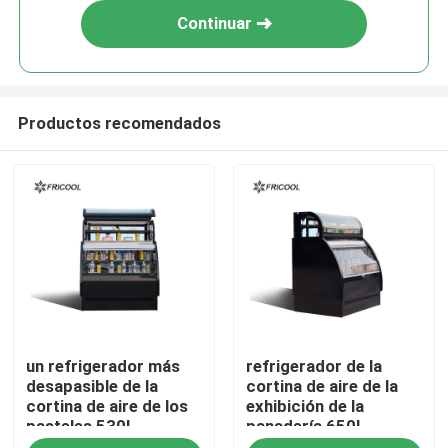
Continuar
Productos recomendados
Inicio
un refrigerador más
refrigerador de la
Productos
desapasible de la
cortina de aire de la
cortina de aire de los
exhibición de la
pasteles 530L
panadería 650L
Sobre nosotros