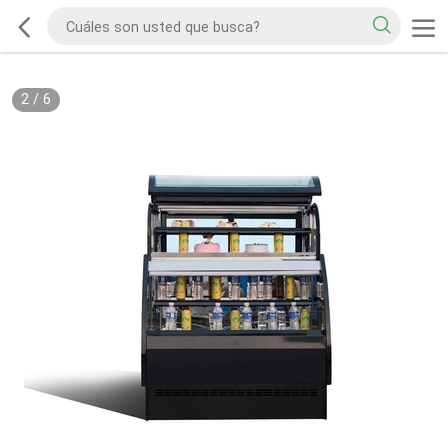
2
/
6