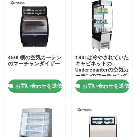
会社案内
品質管理
お問い合わせ
450L横の空気カーテン
180Lは冷やされていた
のマーチャンダイザー
キャビネットの
Undercounterの空気カ
すべての場合
ーテンのマーチャンダ
イザーETLを表示する
お問い合わせを送信
お問い合わせを送信
冷やされていたパン屋の陳列ケース
冷やされていたデリカテッセンの箱
ガラス ドアのマーチャンダイザー