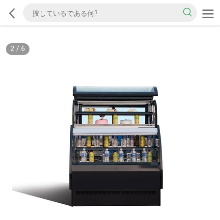
2
/
6