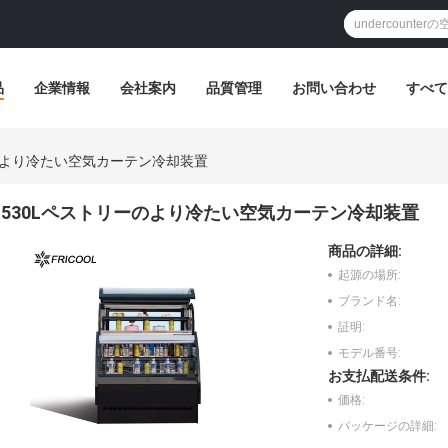
品
企業情報
会社案内
品質管理
お問い合わせ
すべて
のより冷たい空気カーテン冷却装置
530Lペストリーのより冷たい空気カーテン冷却装置
商品の詳細:
起源の場所:
ブランド名:
証明:
モデル番号:
お支払配送条件:
価格:
パッケージの詳細: