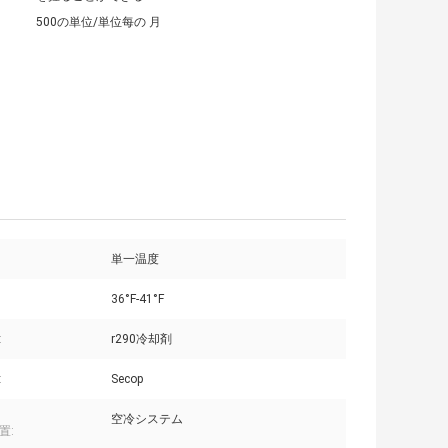
500の単位/単位每の 月
単一温度
36°F-41°F
:
r290冷却剤
:
Secop
空冷システム
置: