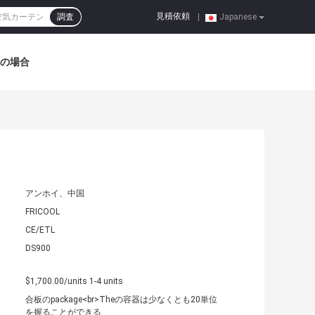
見積依頼
調査
|
Japanese
の場合
アンホイ、中国
FRICOOL
CE/ETL
DS900
$1,700.00/units 1-4 units
合板のpackage<br>Theの容器は少なくとも20単位
を握ることができる