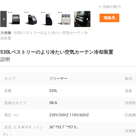
供給の能力:
連絡先
大画像 :
530Lペストリーのより冷たい空気カーテン冷
却装置
530Lペストリーのより冷たい空気カーテン冷却装置
説明
タイプ:
フリーザー
様式:
容量:
530L
温度:
気候のタイプ:
SN.N
冷却剤
電圧（v）:
220V/50HZ 110V/60HZ
圧縮機
次元（L X W X H （イン
36" *33.7 " *57.5」
冷却装
チ）: