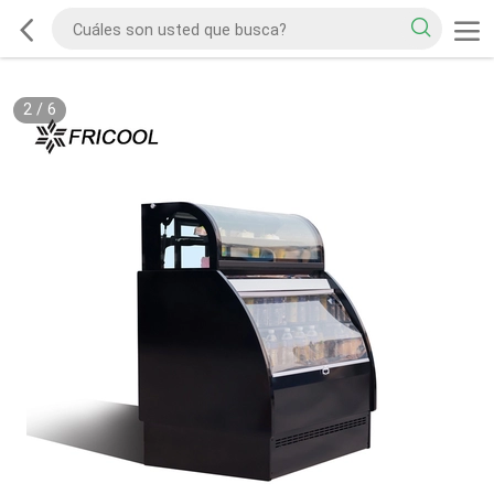
2
/
6