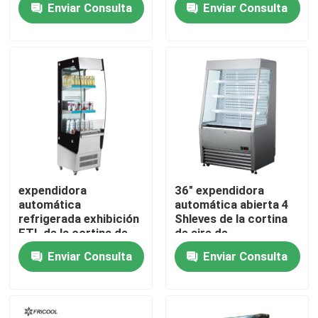
Enviar Consulta
Enviar Consulta
Visita a la fábrica
Control de Calidad
Contacto
Todos los casos
expendidora
36" expendidora
automática
automática abierta 4
refrigerada exhibición
Shleves de la cortina
Vitrina refrigerada de la panadería
ETL de la cortina de
de aire de
aire de Undercounter
Undercounter
Enviar Consulta
Enviar Consulta
del gabinete 180L
Caja refrigerada de la tienda de delicatessen
Expendidoras automáticas de cristal de la puerta