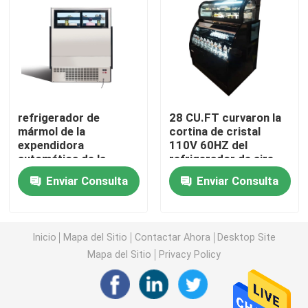
congelador de la exhibición del helado
Alcance en refrigerador
refrigerador de
28 CU.FT curvaron la
debajo del congelador de refrigerador contrario
mármol de la
cortina de cristal
expendidora
110V 60HZ del
automática de la
refrigerador de aire
Tabla refrigerada de la preparación
cortina de aire abierto
abierto del
Enviar Consulta
Enviar Consulta
de la vertical del negro
refrigerador
530L
Refrigerador de la cortina de aire
Inicio
Mapa del Sitio
Contactar Ahora
Desktop Site
refrigerador de la exhibición de la carne
Mapa del Sitio
Privacy Policy
Fabricante de hielo comercial