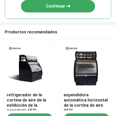
Continuar
Productos recomendados
Inicio
refrigerador de la
expendidora
Productos
cortina de aire de la
automática horizontal
exhibición de la
de la cortina de aire
panadería 650L
450L
Sobre nosotros