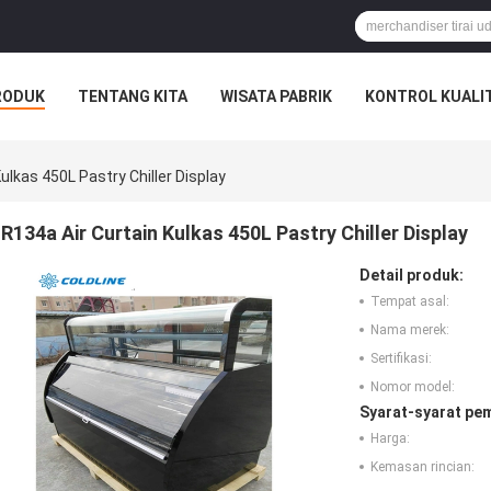
RODUK
TENTANG KITA
WISATA PABRIK
KONTROL KUALI
ulkas 450L Pastry Chiller Display
R134a Air Curtain Kulkas 450L Pastry Chiller Display
Detail produk:
Tempat asal:
Nama merek:
Sertifikasi:
Nomor model:
Syarat-syarat pe
Harga:
Kemasan rincian: