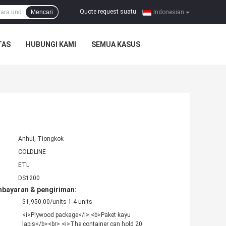
Quote request suatu
Mencari
|
Indonesian
TAS
HUBUNGI KAMI
SEMUA KASUS
Anhui, Tiongkok
COLDLINE
ETL
DS1200
mbayaran & pengiriman:
$1,950.00/units 1-4 units
<i>Plywood package</i> <b>Paket kayu
lapis</b><br> <i>The container can hold 20