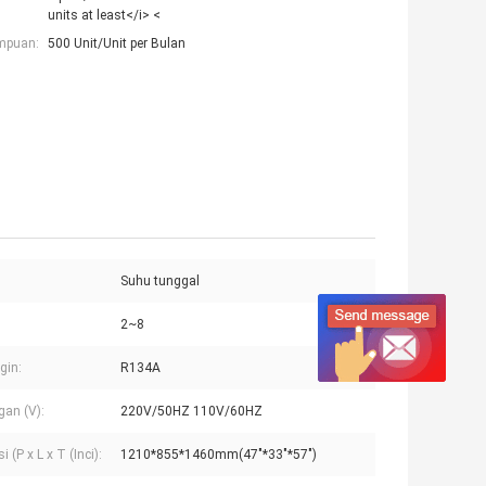
units at least</i> <
mpuan:
500 Unit/Unit per Bulan
Suhu tunggal
2~8
gin:
R134A
an (V):
220V/50HZ 110V/60HZ
 (P x L x T (Inci):
1210*855*1460mm(47"*33"*57")