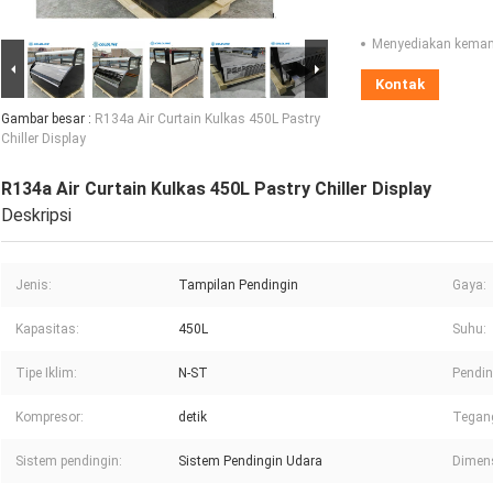
Menyediakan kema
Kontak
Gambar besar :
R134a Air Curtain Kulkas 450L Pastry
Chiller Display
R134a Air Curtain Kulkas 450L Pastry Chiller Display
Deskripsi
Jenis:
Tampilan Pendingin
Gaya:
Kapasitas:
450L
Suhu:
Tipe Iklim:
N-ST
Pendin
Kompresor:
detik
Tegang
Sistem pendingin:
Sistem Pendingin Udara
Dimensi