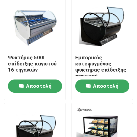
Γύρος εργοστασίων
Ποιοτικός έλεγχος
επαφή
Ψυκτήρας 500L
Εμπορικός
επίδειξης παγωτού
κατεψυγμένος
16 τηγανιών
ψυκτήρας επίδειξης
Όλες οι περιπτώσεις
παγωτού
Αποστολή
Αποστολή
Κατεψυγμένη περίπτωση επίδειξης αρτοποιείων
ερώτησης
ερώτησης
Κατεψυγμένη περίπτωση Deli
Έμποροι πορτών γυαλιού