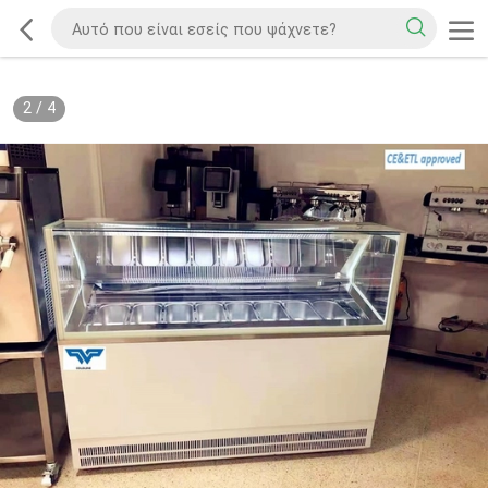
2
/
4