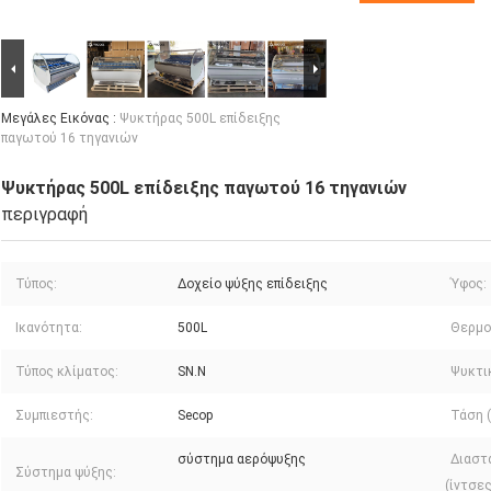
Μεγάλες Εικόνας :
Ψυκτήρας 500L επίδειξης
παγωτού 16 τηγανιών
Ψυκτήρας 500L επίδειξης παγωτού 16 τηγανιών
περιγραφή
Τύπος:
Δοχείο ψύξης επίδειξης
Ύφος:
Ικανότητα:
500L
Θερμο
Τύπος κλίματος:
SN.N
Ψυκτι
Συμπιεστής:
Secop
Τάση (
σύστημα αερόψυξης
Διαστά
Σύστημα ψύξης:
(ίντσες