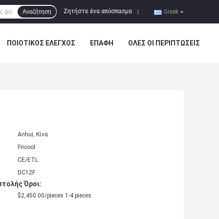
Ζητήστε ένα απόσπασμα
Αναζήτηση
|
Greek
ΠΟΙΟΤΙΚΌΣ ΈΛΕΓΧΟΣ
ΕΠΑΦΉ
ΌΛΕΣ ΟΙ ΠΕΡΙΠΤΏΣΕΙΣ
Anhui, Κίνα
Fricool
CE/ETL
DC12F
τολής Όροι:
$2,450.00/pieces 1-4 pieces