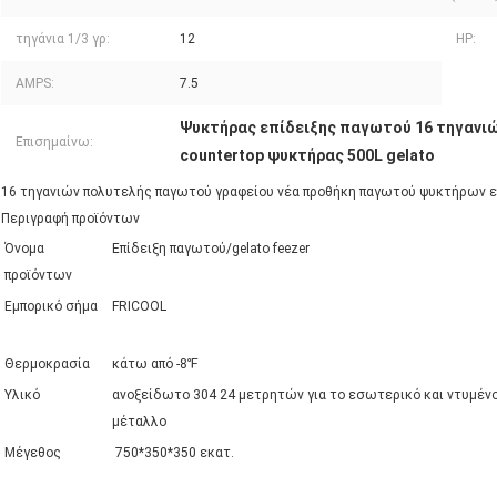
τηγάνια 1/3 γρ:
12
HP:
AMPS:
7.5
Ψυκτήρας επίδειξης παγωτού 16 τηγανι
Επισημαίνω:
countertop ψυκτήρας 500L gelato
16 τηγανιών πολυτελής παγωτού γραφείου νέα προθήκη παγωτού ψυκτήρων επ
Περιγραφή προϊόντων
Όνομα
Επίδειξη παγωτού/gelato feezer
προϊόντων
Εμπορικό σήμα
FRICOOL
Θερμοκρασία
κάτω από -8℉
Υλικό
ανοξείδωτο 304 24 μετρητών για το εσωτερικό και ντυμέν
μέταλλο
Μέγεθος
750*350*350 εκατ.