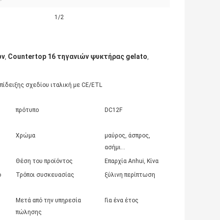
1/2
ών
Countertop 16 τηγανιών ψυκτήρας gelato
,
,
ίδειξης σχεδίου ιταλική με CE/ETL
πρότυπο
DC12F
Χρώμα
μαύρος, άσπρος,
ασήμι…
Θέση του προϊόντος
Επαρχία Anhui, Κίνα
ο
Τρόποι συσκευασίας
ξύλινη περίπτωση
Μετά από την υπηρεσία
Για ένα έτος
πώλησης