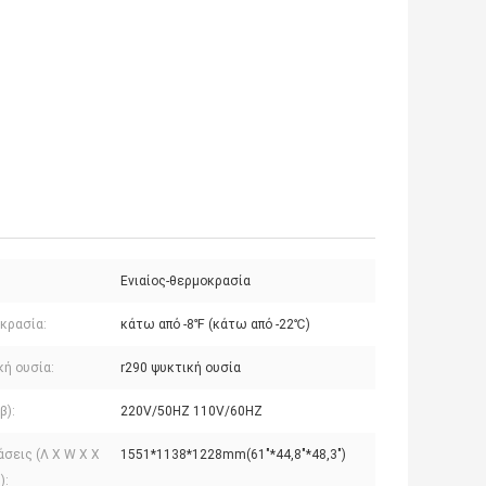
Ενιαίος-θερμοκρασία
κρασία:
κάτω από -8℉ (κάτω από -22℃)
κή ουσία:
r290 ψυκτική ουσία
β):
220V/50HZ 110V/60HZ
σεις (Λ Χ W Χ Χ
1551*1138*1228mm(61"*44,8"*48,3")
):