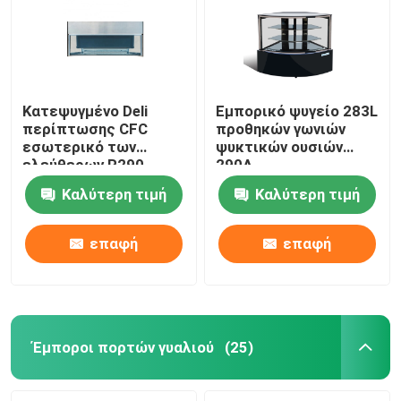
Κατεψυγμένο Deli
Εμπορικό ψυγείο 283L
περίπτωσης CFC
προθηκών γωνιών
εσωτερικό των
ψυκτικών ουσιών
ελεύθερων R290
290A
αρτοποιείων
Καλύτερη τιμή
Καλύτερη τιμή
οδηγήσεων προθηκών
επαφή
επαφή
Αρχική Σελίδα
Προϊόντα
Έμποροι πορτών γυαλιού
(25)
Σχετικά με εμάς