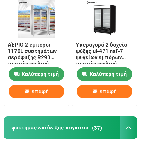
Γύρος εργοστασίων
Ποιοτικός έλεγχος
ΑΈΡΙΟ 2 έμποροι
Υπεραγορά 2 δοχείο
1170L συστημάτων
ψύξης ul-471 nsf-7
αερόψυξης R290
ψυγείων εμπόρων
επαφή
πορτών γυαλιού
πορτών γυαλιού
Καλύτερη τιμή
Καλύτερη τιμή
Όλες οι περιπτώσεις
επαφή
επαφή
Κατεψυγμένη περίπτωση επίδειξης αρτοποιείων
Κατεψυγμένη περίπτωση Deli
ψυκτήρας επίδειξης παγωτού
(37)
Έμποροι πορτών γυαλιού