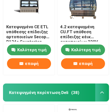
Κατεψυγμένο CE ETL
4.2 κατεψυγμένη
υπόθεσης επίδειξης
CU.FT υπόθεση
αρτοποιείων Secop
επίδειξης κέικ
R134a Countertop
αρτοποιείων 220V
50HZ
Καλύτερη τιμή
Καλύτερη τιμή
επαφή
επαφή
Κατεψυγμένη περίπτωση Deli
(38)