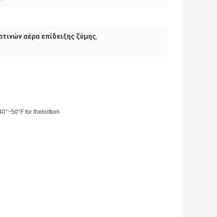
ρτινών αέρα επίδειξης ζύμης
,
 40°~50°F for thebottom