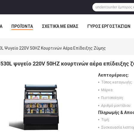
Α
ΠΡΟΪΌΝΤΑ
ΣΧΕΤΙΚΆ ΜΕ ΕΜΆΣ
ΓΎΡΟΣ ΕΡΓΟΣΤΑΣΊΩΝ
0L Ψυγείο 220V 50HZ Κουρτινών Αέρα Επίδειξης Ζύμης
530L ψυγείο 220V 50HZ κουρτινών αέρα επίδειξης 
Λεπτομέρειες:
Τόπος καταγωγής:
Μάρκα:
Πιστοποίηση:
Αριθμό μοντέλου:
Πληρωμής & Αποσ
Τιμή:
Συσκευασία λεπτο