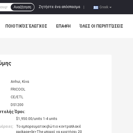
Ζητήστε ένα απόσπασμα
Αναζήτηση
|
Greek
ΠΟΙΟΤΙΚΌΣ ΈΛΕΓΧΟΣ
ΕΠΑΦΉ
ΌΛΕΣ ΟΙ ΠΕΡΙΠΤΏΣΕΙΣ
ζύμης
Anhui, Κίνα
FRICOOL
CE/ETL
DS1200
τολής Όροι:
$1,950.00/units 1-4 units
μέρειες:
Το εμπορευματοκιβώτιο κοντραπλακέ
package<br>The μπορεί να κρατήσει 20