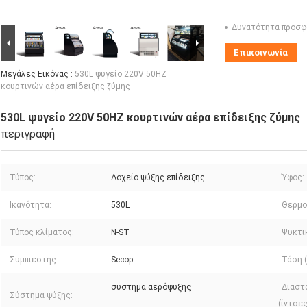
Δυνατότητα προσφ
Επικοινωνία
Μεγάλες Εικόνας :
530L ψυγείο 220V 50HZ
κουρτινών αέρα επίδειξης ζύμης
530L ψυγείο 220V 50HZ κουρτινών αέρα επίδειξης ζύμης
περιγραφή
Τύπος:
Δοχείο ψύξης επίδειξης
Ύφος:
Ικανότητα:
530L
Θερμο
Τύπος κλίματος:
N-ST
Ψυκτι
Συμπιεστής:
Secop
Τάση (
σύστημα αερόψυξης
Διαστά
Σύστημα ψύξης:
(ίντσες