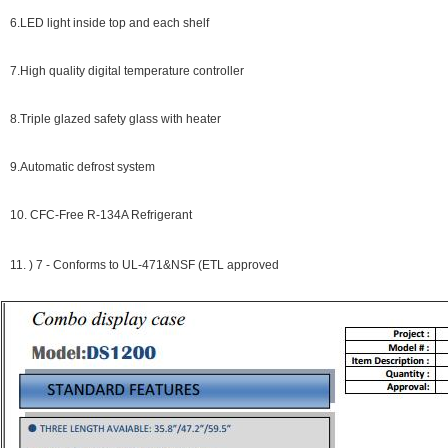
6.LED light inside top and each shelf
7.High quality digital temperature controller
8.Triple glazed safety glass with heater
9.Automatic defrost system
10. CFC-Free R-134A Refrigerant
11.
) 7 - Conforms to UL-471&NSF (ETL approved