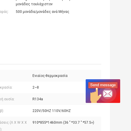
μονάδες τουλάχιστον
οράς:
500 μονάδα/μονάδες ανά Μήνας
Ενιαίος-θερμοκρασία
κρασία:
2~8
κή ουσία:
R134a
β):
220V/50HZ 110V/60HZ
σεις (Λ Χ W Χ Χ
910*855*1460mm (36 " *33.7 " *57.5»)
):