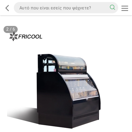
2
/
6