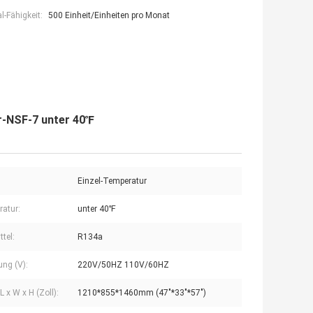
-Fähigkeit:
500 Einheit/Einheiten pro Monat
r-NSF-7 unter 40℉
Einzel-Temperatur
atur:
unter 40℉
tel:
R134a
ng (V):
220V/50HZ 110V/60HZ
 x W x H (Zoll):
1210*855*1460mm (47"*33"*57")