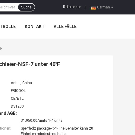
Referenzen
Suche
|
German
TROLLE
KONTAKT
ALLE FÄLLE
0℉
chleier-NSF-7 unter 40℉
Anhui, China
FRICOOL
CE/ETL
DS1200
and AGB:
$1,950.00/units 1-4 units
tionen:
Sperrholz package<br>The Behälter kann 20
Einheiten mindestens halten