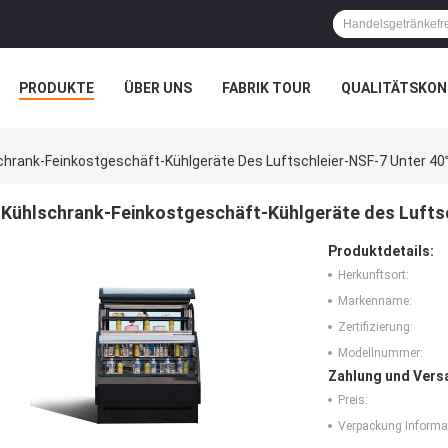
PRODUKTE
ÜBER UNS
FABRIK TOUR
QUALITÄTSKON
chrank-Feinkostgeschäft-Kühlgeräte Des Luftschleier-NSF-7 Unter 4
Kühlschrank-Feinkostgeschäft-Kühlgeräte des Lufts
Produktdetails:
Herkunftsort:
Markenname:
Zertifizierung:
Modellnummer:
Zahlung und Vers
Preis:
Verpackung Informa