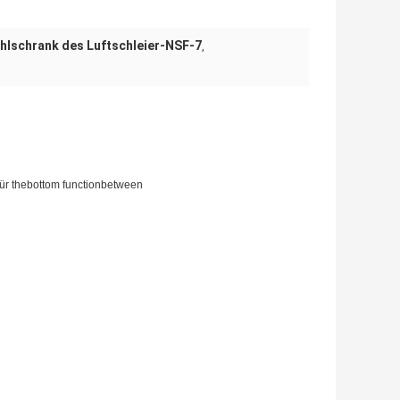
hlschrank des Luftschleier-NSF-7
,
für thebottom functionbetween