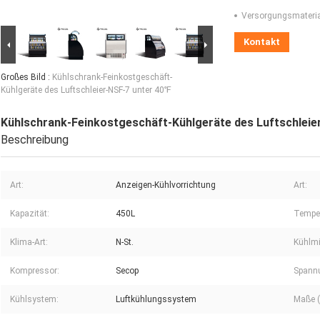
Versorgungsmaterial
Kontakt
Großes Bild :
Kühlschrank-Feinkostgeschäft-
Kühlgeräte des Luftschleier-NSF-7 unter 40℉
Kühlschrank-Feinkostgeschäft-Kühlgeräte des Luftschleie
Beschreibung
Art:
Anzeigen-Kühlvorrichtung
Art:
Kapazität:
450L
Temper
Klima-Art:
N-St.
Kühlmit
Kompressor:
Secop
Spannu
Kühlsystem:
Luftkühlungssystem
Maße (L