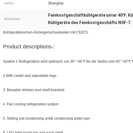
Hafen:
Shanghai
Feinkostgeschäftkühlgeräte unter 40℉
Kü
,
Markieren:
Kühlgeräte des Feinkostgeschäfts NSF-7
Kühlgerätekuchen-Anzeigenschaukasten mit CE/ETL
Product descriptions-:
System 1.Refrigeration wird optimiert, um 36°~46°F für die Spitze und 40°~50°F 
2.With caster and adjustable legs
3. Movable shelves and shelf brackets
4. Fan cooling refrigeration system
5. Sliding out condensing unit& condensing water pan
6. LED light inside top and each shelf