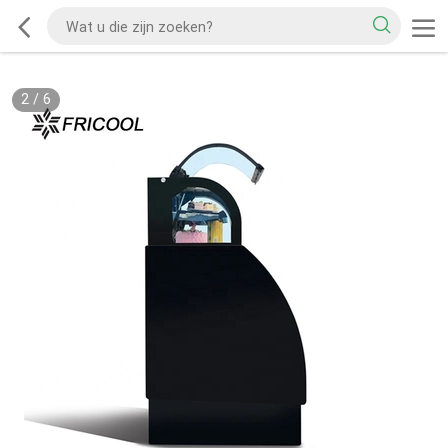
2
/
6