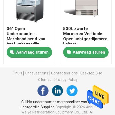
de diepvriezer van de roomijsvertoning
36“ Open
530L zwarte
Bereik in Ijskast
Undercounter-
Marmeren Verticale
Merchandiser 4 van
Openluchtgordijnmerchan
het Luchtgordijn
Ijskast
onder tegenkoelkastdiepvriezer
Shleves
Aanvraag sturen
Aanvraag sturen
Gekoelde Voorbereidingslijst
Thuis
Ongeveer ons
Contacteer ons
Desktop Site
De Ijskast van het luchtgordijn
Sitemap
Privacy Policy
de koeler van de vleesvertoning
CHINA undercounter merchandiser van het
luchtgordijn Supplier.
Copyright © 2026 Anhui
Commerciële ijsmaker
Weiye Refrigeration Equipment Co., Ltd.. All