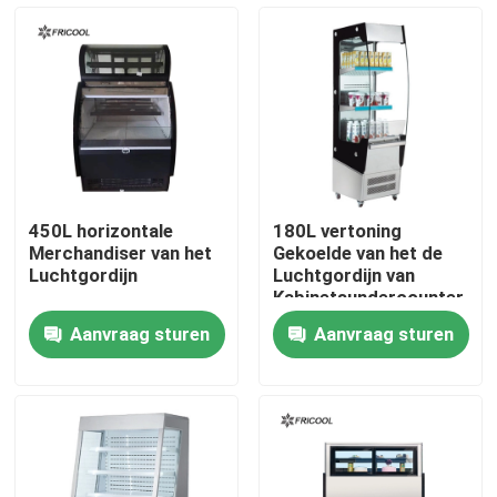
Fabrieksreis
Kwaliteitscontrole
Contacteer ons
450L horizontale
180L vertoning
Merchandiser van het
Gekoelde van het de
Alle Gevallen
Luchtgordijn
Luchtgordijn van
Kabinetsundercounter
Merchandiser ETL
Aanvraag sturen
Aanvraag sturen
Gekoelde BakkerijVitrine
Gekoeld Delicatessenwinkelgeval
Merchandisers van de glasdeur