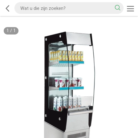
1
/
1