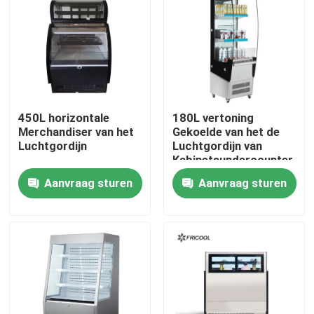
Fabrieksreis
Kwaliteitscontrole
450L horizontale
180L vertoning
Contacteer ons
Merchandiser van het
Gekoelde van het de
Luchtgordijn
Luchtgordijn van
Kabinetsundercounter
Alle Gevallen
Merchandiser ETL
Aanvraag sturen
Aanvraag sturen
Gekoelde BakkerijVitrine
Gekoeld Delicatessenwinkelgeval
Merchandisers van de glasdeur