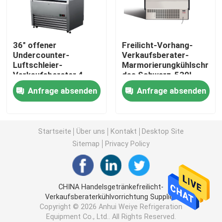
Eiscreme-Anzeigengefrierschrank
36" offener
Freilicht-Vorhang-
Undercounter-
Verkaufsberater-
Reichweite im Kühlschrank
Luftschleier-
Marmorierungkühlschrank
Verkaufsberater 4
des Schwarz-530L
Shleves
vertikaler
unter Gegenkühlschrankgefrierschrank
Anfrage absenden
Anfrage absenden
Gekühlte Vorbereitungs-Tabelle
Startseite
Über uns
Kontakt
Desktop Site
Sitemap
Privacy Policy
Luftschleier-Kühlschrank
Fleischanzeigenkühlvorrichtung
CHINA Handelsgetränkefreilicht-
Verkaufsberaterkühlvorrichtung Supplier.
Copyright © 2026 Anhui Weiye Refrigeration
Handelskühlbox
Equipment Co., Ltd.. All Rights Reserved.