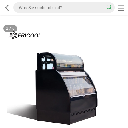
2
/
6