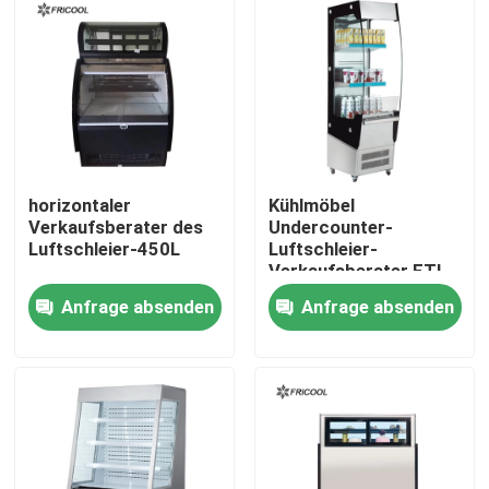
Fabrik Tour
Qualitätskontrolle
Kontakt
horizontaler
Kühlmöbel
Verkaufsberater des
Undercounter-
Luftschleier-450L
Luftschleier-
Alle Fälle
Verkaufsberater ETL
der Anzeigen-180L
Anfrage absenden
Anfrage absenden
Gekühltes Bäckerei-Einkommen
Gekühlter Feinkostgeschäft-Kasten
Glastür-Verkaufsberater