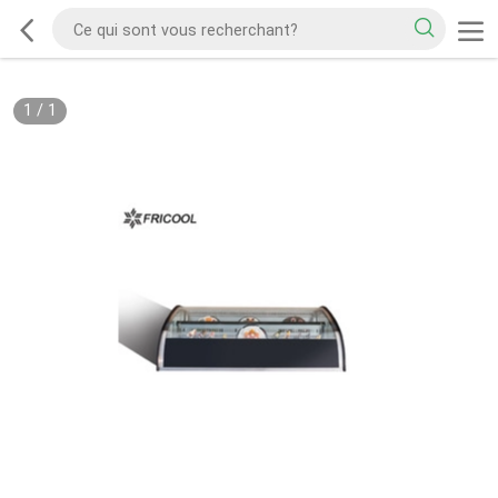
1
/
1