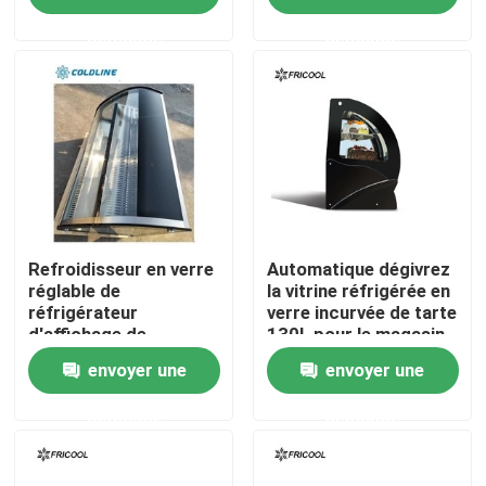
demande
demande
Visite d'usine
Contrôle de la qualité
Contact
Tous les cas
Refroidisseur en verre
Automatique dégivrez
réglable de
la vitrine réfrigérée en
réfrigérateur
verre incurvée de tarte
d'affichage de
130L pour le magasin
Vitrine frigorifiée de boulangerie
boulangerie pour le
de gâteau
envoyer une
envoyer une
magasin 3.3CU.FT de
boulangerie
Caisse frigorifiée d'épicerie
demande
demande
Marchandiseurs de verre de porte