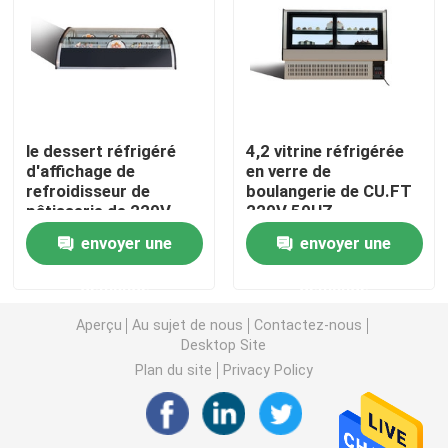
congélateur d'affichage de crème glacée
Portée dans le réfrigérateur
le dessert réfrigéré
4,2 vitrine réfrigérée
d'affichage de
en verre de
sous le contre- congélateur de réfrigérateur
refroidisseur de
boulangerie de CU.FT
pâtisserie de 220V
220V 50HZ
50HZ la vitrine 4,2
Tableau réfrigéré de préparation
envoyer une
envoyer une
CU.FT
demande
demande
Réfrigérateur de rideau aérien
Aperçu
Au sujet de nous
Contactez-nous
Desktop Site
refroidisseur d'affichage de viande
Plan du site
Privacy Policy
Machine à glaçons commerciale