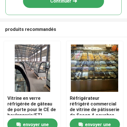
Continuer
produits recommandés
Aperçu
Vitrine en verre
Réfrigérateur
réfrigérée de gâteau
réfrigéré commercial
Produits
de porte pour le CE de
de vitrine de pâtisserie
boulangerie/ETL
de Secop 4 couches
22,7 CU.FT
envoyer une
envoyer une
A propos de nous