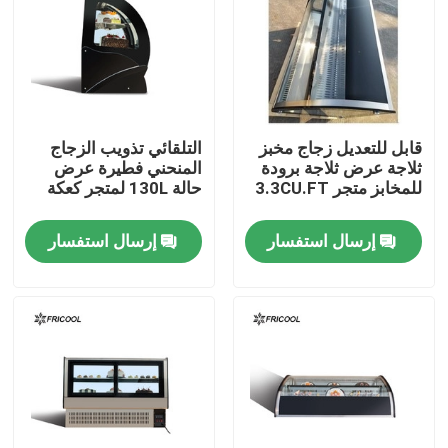
جولة في المعمل
ضبط الجودة
قابل للتعديل زجاج مخبز
التلقائي تذويب الزجاج
ثلاجة عرض ثلاجة برودة
المنحني فطيرة عرض
اتصل بنا
للمخابز متجر 3.3CU.FT
حالة 130L لمتجر كعكة
إرسال استفسار
إرسال استفسار
جميع القضايا
حالة عرض مخبز مبردة
علبة ديلي المبردة
تجار باب زجاجي