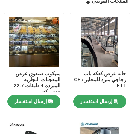
المنتجات الموصى بها
حالة عرض كعكة باب
سيكوب صندوق عرض
زجاجي مبرد للمخابز CE /
المعجنات التجارية
ETL
المبردة 4 طبقات 22.7
قدم مكعب
منزل
إرسال استفسار
إرسال استفسار
المنتجات
حول بنا