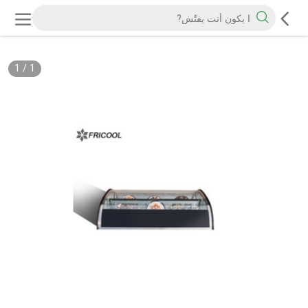
1
/
1