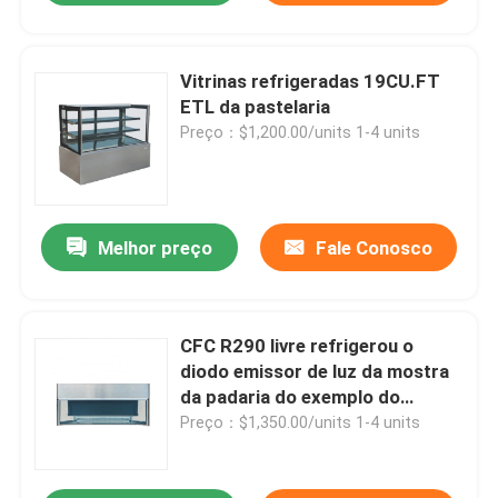
Vitrinas refrigeradas 19CU.FT
ETL da pastelaria
Preço：$1,200.00/units 1-4 units
Melhor preço
Fale Conosco
CFC R290 livre refrigerou o
diodo emissor de luz da mostra
da padaria do exemplo do
supermercado fino para dentro
Preço：$1,350.00/units 1-4 units