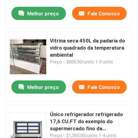
Melhor preço
Fale Conosco
Vitrina seca 450L da padaria do
vidro quadrado da temperatura
ambiental
Preço：$800.00/units 1-9 units
Melhor preço
Fale Conosco
Casa
Único refrigerador refrigerado
Produtos
17,6 CU.FT do exemplo do
supermercado fino da
temperatura vidro quadrado
Quem Somos
Preço：$1,350.00/units 1-4 units