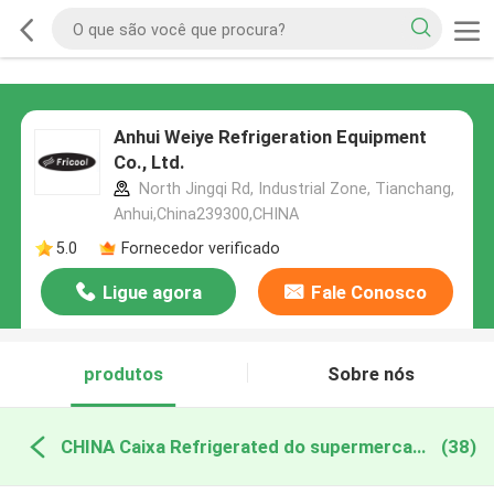
Anhui Weiye Refrigeration Equipment
Co., Ltd.
North Jingqi Rd, Industrial Zone, Tianchang,
Anhui,China239300,CHINA
5.0
Fornecedor verificado
Ligue agora
Fale Conosco
produtos
Sobre nós
CHINA Caixa Refrigerated do supermercado fino
(38)