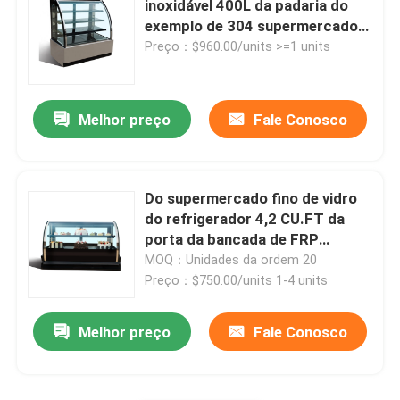
inoxidável 400L da padaria do
exemplo de 304 supermercados
Distribuidor congelado da bebida
finos
Preço：$960.00/units >=1 units
Caminhada nos refrigeradores
Melhor preço
Fale Conosco
Do supermercado fino de vidro
do refrigerador 4,2 CU.FT da
porta da bancada de FRP
exemplo mais fresco
MOQ：Unidades da ordem 20
Preço：$750.00/units 1-4 units
Melhor preço
Fale Conosco