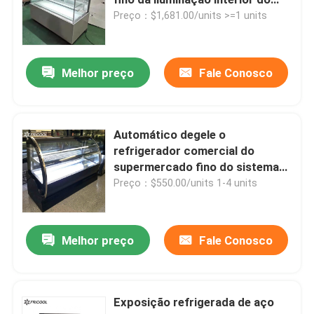
diodo emissor de luz da porta
Preço：$1,681.00/units >=1 units
deslizante
congelador da exposição do gelado
Melhor preço
Fale Conosco
Alcance no refrigerador
sob o congelador de refrigerador contrário
Automático degele o
refrigerador comercial do
supermercado fino do sistema
Tabela Refrigerated da preparação
70 litros
Preço：$550.00/units 1-4 units
Refrigerador da cortina de ar
Melhor preço
Fale Conosco
refrigerador da exposição da carne
Exposição refrigerada de aço
Fabricante de gelo comercial