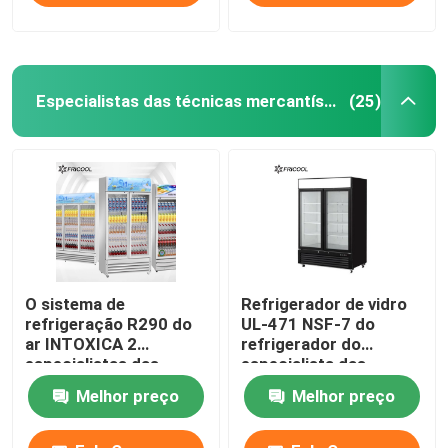
Especialistas das técnicas mercantís de vidro da porta
(25)
O sistema de
Refrigerador de vidro
refrigeração R290 do
UL-471 NSF-7 do
ar INTOXICA 2
refrigerador do
especialistas das
especialista das
técnicas mercantís de
técnicas mercantís da
Melhor preço
Melhor preço
vidro 1170L da porta
porta do
supermercado 2