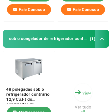
Fale Conosco
Fale Conosco
sob o congelador de refrigerador contrário
(1)
48 polegadas sob o
view
refrigerador contrário
12,9 Cu.Ft do
congelador de
Ver tudo
refrigerador
all