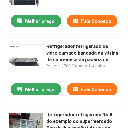
Fábrica
Melhor preço
Fale Conosco
Controle de Qualidade
Refrigerador refrigerado de
Fale Conosco
vidro curvado bancada da vitrina
da sobremesa da padaria de
3.3CU.FT
Preço：$700.00/units 1-4 units
Todos os casos
Vitrina Refrigerated da padaria
Melhor preço
Fale Conosco
Caixa Refrigerated do supermercado fino
Refrigerador refrigerado 450L
do exemplo do supermercado
Especialistas das técnicas mercantís de vidro da port
fino da iluminação interior do