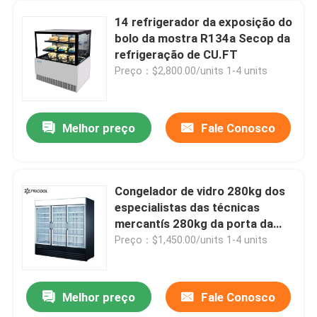
14 refrigerador da exposição do
bolo da mostra R134a Secop da
refrigeração de CU.FT
Preço：$2,800.00/units 1-4 units
Melhor preço
Fale Conosco
Congelador de vidro 280kg dos
especialistas das técnicas
mercantís 280kg da porta da
temperatura 3 do CE ETL únicos
Preço：$1,450.00/units 1-4 units
Melhor preço
Fale Conosco