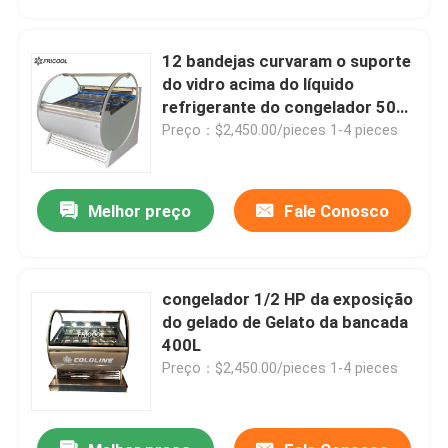
12 bandejas curvaram o suporte
do vidro acima do líquido
refrigerante do congelador 500L
R290 do gelado
Preço：$2,450.00/pieces 1-4 pieces
Melhor preço
Fale Conosco
congelador 1/2 HP da exposição
Casa
do gelado de Gelato da bancada
400L
Preço：$2,450.00/pieces 1-4 pieces
Produtos
Quem Somos