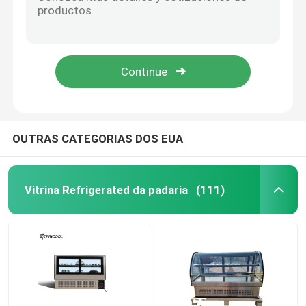
Mostra refrigerada da padaria vitrina de alta qualidade para a padaria com CE/ETL
mostra curvada dianteira da pastelaria do armário de exposição da padaria das portas com CE/ETL
congelador da exposição do gelado
70L refrigerou a vitrina que da padaria a sobremesa doce curvou o refrigerador de vidro
1/3 de HP curvou o refrigerador refrigerado de vidro 119L da vitrina da padaria
Alcance no refrigerador
Automático degele o refrigerador comercial do supermercado fino do sistema 70 litros
sob o congelador de refrigerador contrário
OUTRAS CATEGORIAS DOS EUA
Tabela Refrigerated da preparação
Vitrina Refrigerated da padaria
(111)
Refrigerador da cortina de ar
refrigerador da exposição da carne
Fabricante de gelo comercial