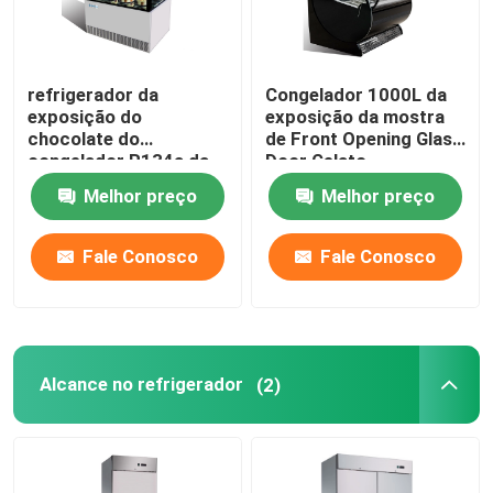
refrigerador da
Congelador 1000L da
exposição do
exposição da mostra
chocolate do
de Front Opening Glass
congelador R134a da
Door Gelato
exposição do gelado
Melhor preço
Melhor preço
190L
Fale Conosco
Fale Conosco
Alcance no refrigerador
(2)