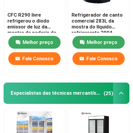
CFC R290 livre
Refrigerador de canto
refrigerou o diodo
comercial 283L da
emissor de luz da
mostra do líquido
mostra da padaria do
refrigerante 290A
exemplo do
Melhor preço
Melhor preço
supermercado fino
para dentro
Fale Conosco
Fale Conosco
Especialistas das técnicas mercantís de vidro da porta
(25)