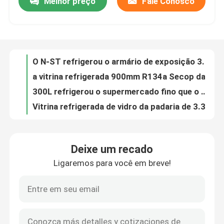
Melhor preço
Fale Conosco
O N-ST refrigerou o armário de exposição 3.3CU.FT do bolo da vitrina da padaria
a vitrina refrigerada 900mm R134a Secop da padaria refrigerou a exposição do bolo
Fábrica
300L refrigerou o supermercado fino que o caso 110V 60HZ curvou o refrigerador da exposição
Vitrina refrigerada de vidro da padaria de 3.3CU.FT para a loja da padaria
Controle de Qualidade
Equipamento da padaria da vitrina do bolo do refrigerador da bancada do refrigerador do SUS 304 com CE/ETL
Vitrina refrigerada da bancada para a padaria com CE e ETL
Fale Conosco
Vitrina traseira dupla do acesso da bancada para a padaria com CE&ETL
Vitrina dupla Refrigerated do acesso da bancada para a padaria
Vitrina refrigerada comercial 3.3CU.FT da padaria do acesso duplo
Todos os casos
a mostra clara caloroso do bolo da dobro-bandeja curvou a vitrina de vidro CE/ETL da sobremesa
Deixe um recado
Vitrina refrigerada interior 3.3CU.FT do bolo da sobremesa do diodo emissor de luz
Vitrina Refrigerated da padaria
Ligaremos para você em breve!
Equipamento eletrônico do refrigerador do sistema de controlo para a loja da padaria com CE/ETL
Refrigerador refrigerado de vidro curvado bancada da vitrina da sobremesa da padaria de 3.3CU.FT
Caixa Refrigerated do supermercado fino
mostra refrigrerated do bolo do bolo da venda vitrina quente para a loja da padaria com CE/ETL
vitrina refrigerada bancada do refrigerador do vitrine da pastelaria com CE/ETL
Especialistas das técnicas mercantís de vidro da port