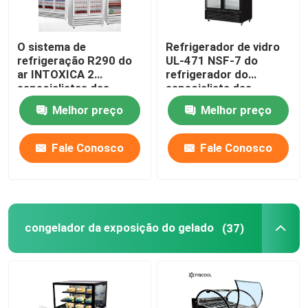
O sistema de
Refrigerador de vidro
refrigeração R290 do
UL-471 NSF-7 do
ar INTOXICA 2
refrigerador do
especialistas das
especialista das
técnicas mercantís de
técnicas mercantís da
Melhor preço
Melhor preço
vidro 1170L da porta
porta do
supermercado 2
Fale Conosco
Fale Conosco
congelador da exposição do gelado
(37)