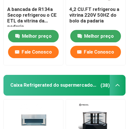
A bancada de R134a
4,2 CU.FT refrigerou a
Distribuidor congelado da bebida
Secop refrigerou o CE
vitrina 220V 50HZ do
ETL da vitrina da
bolo da padaria
padaria
Caminhada nos refrigeradores
Melhor preço
Melhor preço
Fale Conosco
Fale Conosco
Caixa Refrigerated do supermercado fino
(38)