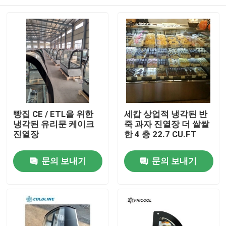
빵집 CE / ETL을 위한
세캅 상업적 냉각된 반
냉각된 유리문 케이크
죽 과자 진열장 더 쌀쌀
진열장
한 4 층 22.7 CU.FT
홈
문의 보내기
문의 보내기
제품 소개
회사 소개