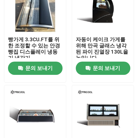
공장 투어
품질 관리
빵가게 3.3CU.FT를 위
자동이 케이크 가게를
한 조정할 수 있는 안경
위해 만곡 글래스 냉각
빵집 디스플레이 냉동
된 파이 진열장 130L을
연락처
기 냉각기
녹입니다
문의 보내기
문의 보내기
모든 케이스
냉각된 빵집 진열장
냉각된 조제식품 건
유리문 상인들