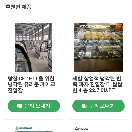
추천된 제품
빵집 CE / ETL을 위한
세캅 상업적 냉각된 반
냉각된 유리문 케이크
죽 과자 진열장 더 쌀쌀
진열장
한 4 층 22.7 CU.FT
홈
문의 보내기
문의 보내기
제품 소개
회사 소개