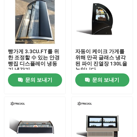
공장 투어
품질 관리
빵가게 3.3CU.FT를 위
자동이 케이크 가게를
연락처
한 조정할 수 있는 안경
위해 만곡 글래스 냉각
빵집 디스플레이 냉동
된 파이 진열장 130L을
기 냉각기
녹입니다
모든 케이스
문의 보내기
문의 보내기
냉각된 빵집 진열장
냉각된 조제식품 건
유리문 상인들