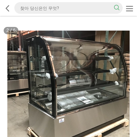
2
/
6