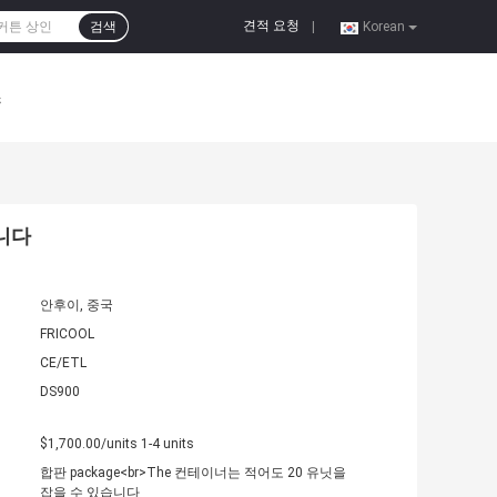
견적 요청
검색
|
Korean
스
냅니다
안후이, 중국
FRICOOL
CE/ETL
DS900
$1,700.00/units 1-4 units
합판 package<br>The 컨테이너는 적어도 20 유닛을
잡을 수 있습니다