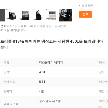
공급 능력:
접촉
큰 이미지 :
프리쿨 R134a 에어커튼 냉장고는 시원한
450L을 드러냅니다
프리쿨 R134a 에어커튼 냉장고는 시원한 450L을 드러냅니다
설명
타입:
디스플레이 냉각기
방식:
능력:
450L
온도:
지방 타입:
N-ST
냉각제
압축기:
세캅
전압 (V
공기 냉각 시스템
차원 (
냉각 시스템:
스):