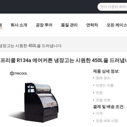
개
회사 소개
공장 투어
품질 관리
연락처
모든 케이
 냉장고는 시원한 450L을 드러냅니다
프리쿨 R134a 에어커튼 냉장고는 시원한 450L을 드러
제품 상세 정보:
원래 장소:
브랜드 이름:
인증:
모델 번호:
결제 및 배송 조건:
가격:
포장 세부 사항: