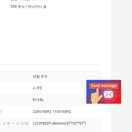
500 유닛 / 유닛마다 달
단일 온도
2~5℃
:
R134a
):
220V/50HZ 110V/60HZ
Ｌ Ｘ Ｗ Ｘ Ｈ (인체
1210*855*1460mm(47"*33"*57")