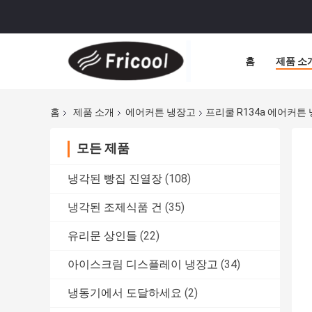
홈
제품 소
홈
제품 소개
에어커튼 냉장고
프리쿨 R134a 에어커튼
모든 제품
냉각된 빵집 진열장
(108)
냉각된 조제식품 건
(35)
유리문 상인들
(22)
아이스크림 디스플레이 냉장고
(34)
냉동기에서 도달하세요
(2)