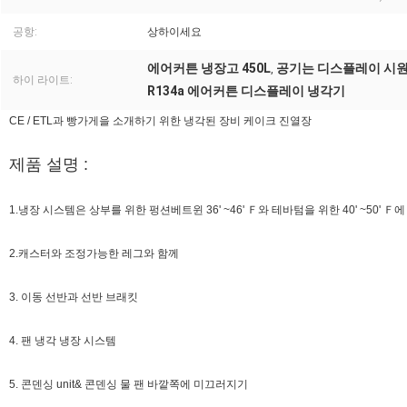
공항:
상하이세요
에어커튼 냉장고 450L
공기는 디스플레이 시원한
,
하이 라이트:
R134a 에어커튼 디스플레이 냉각기
CE / ETL과 빵가게을 소개하기 위한 냉각된 장비 케이크 진열장
제품 설명 :
1.냉장 시스템은 상부를 위한 펑션베트윈 36' ~46' Ｆ와 테바텀을 위한 40' ~50' 
2.캐스터와 조정가능한 레그와 함께
3. 이동 선반과 선반 브래킷
4. 팬 냉각 냉장 시스템
5. 콘덴싱 unit& 콘덴싱 물 팬 바깥쪽에 미끄러지기