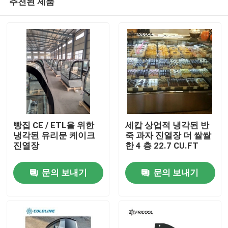
추천된 제품
빵집 CE / ETL을 위한
세캅 상업적 냉각된 반
냉각된 유리문 케이크
죽 과자 진열장 더 쌀쌀
진열장
한 4 층 22.7 CU.FT
홈
문의 보내기
문의 보내기
제품 소개
회사 소개