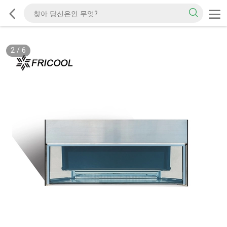
2
/
6