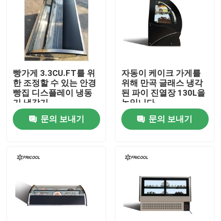
공장 투어
품질 관리
빵가게 3.3CU.FT를 위
자동이 케이크 가게를
한 조정할 수 있는 안경
위해 만곡 글래스 냉각
연락처
빵집 디스플레이 냉동
된 파이 진열장 130L을
기 냉각기
녹입니다
문의 보내기
문의 보내기
모든 케이스
냉각된 빵집 진열장
냉각된 조제식품 건
유리문 상인들