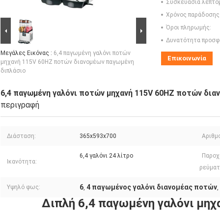
Συσκευασία λεπτο
Χρόνος παράδοσης
Όροι πληρωμής:
Δυνατότητα προσφ
Μεγάλες Εικόνας :
6,4 παγωμένη γαλόνι ποτών
Επικοινωνία
μηχανή 115V 60HZ ποτών διανομέων παγωμένη
διπλάσιο
6,4 παγωμένη γαλόνι ποτών μηχανή 115V 60HZ ποτών δια
περιγραφή
Διάσταση:
365x593x700
Αριθμ
6,4 γαλόνι 24 λίτρο
Παροχ
Ικανότητα:
ρεύματ
6
4 παγωμένος γαλόνι διανομέας ποτών
Υψηλό φως:
,
,
Διπλή 6,4 παγωμένη γαλόνι μηχα