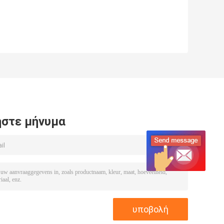
στε μήνυμα