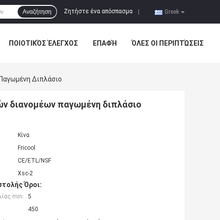
Ζητήστε ένα απόσπασμα
Αναζήτηση
|
Greek
ΠΟΙΟΤΙΚΌΣ ΈΛΕΓΧΟΣ
ΕΠΑΦΉ
ΌΛΕΣ ΟΙ ΠΕΡΙΠΤΏΣΕΙΣ
 Παγωμένη Διπλάσιο
ών διανομέων παγωμένη διπλάσιο
Κίνα
Fricool
CE/ETL/NSF
Xsc-2
τολής Όροι:
ίας min:
5
450