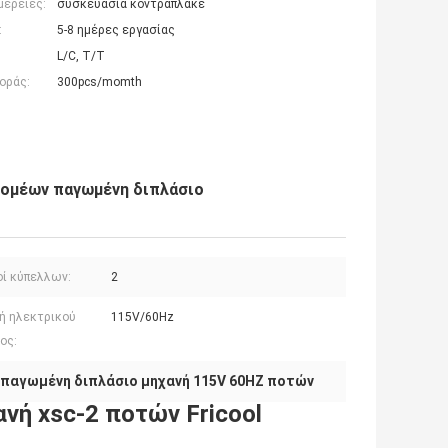
μέρειες:
συσκευασία κοντραπλακέ
:
5-8 ημέρες εργασίας
L/C, T/T
οράς:
300pcs/momth
νομέων παγωμένη διπλάσιο
οί κύπελλων:
2
ή ηλεκτρικού
115V/60Hz
ος:
παγωμένη διπλάσιο μηχανή 115V 60HZ ποτών
νή xsc-2 ποτών Fricool