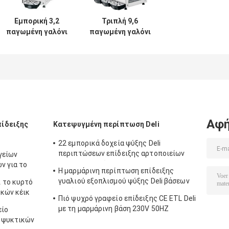
Εμπορική 3,2
Τριπλή 9,6
παγωμένη γαλόνι
παγωμένη γαλόνι
Slush ποτών
μηχανή xsc-3
διανομέων
ποτών Fricool
ποτών ενιαία
μηχανή NEMA 5-
20P
Αφή
ίδειξης
Κατεψυγμένη περίπτωση Deli
22 εμπορικά δοχεία ψύξης Deli
περιπτώσεων επίδειξης αρτοποιείων
γείων
Cu.Ft που αερίζονται
ν για το
Η μαρμάρινη περίπτωση επίδειξης
γυαλιού εξοπλισμού ψύξης Deli βάσεων
 το κυρτό
κατέψυξε 12,3 Cu.Ft
ηκών κέικ
Πιό ψυχρό γραφείο επίδειξης CE ETL Deli
με τη μαρμάρινη βάση 230V 50HZ
είο
κ ψυκτικών