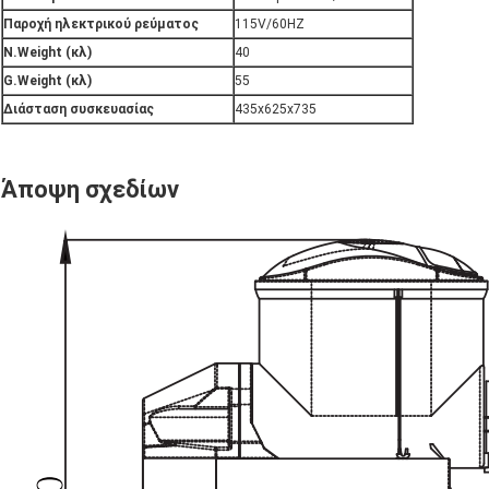
Παροχή ηλεκτρικού ρεύματος
115V/60HZ
N.Weight (κλ)
40
G.Weight (κλ)
55
Διάσταση συσκευασίας
435x625x735
Άποψη σχεδίων