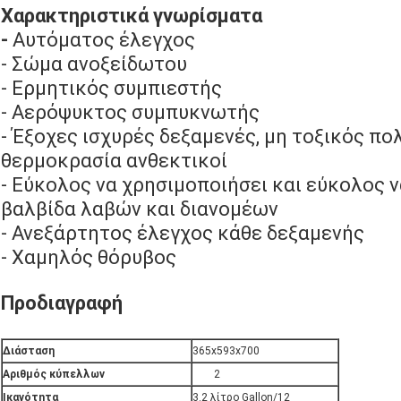
Χαρακτηριστικά γνωρίσματα
-
Αυτόματος έλεγχος
- Σώμα ανοξείδωτου
- Ερμητικός συμπιεστής
- Αερόψυκτος συμπυκνωτής
- Έξοχες ισχυρές δεξαμενές, μη τοξικός π
θερμοκρασία ανθεκτικοί
- Εύκολος να χρησιμοποιήσει και εύκολος 
βαλβίδα λαβών και διανομέων
- Ανεξάρτητος έλεγχος κάθε δεξαμενής
- Χαμηλός θόρυβος
Προδιαγραφή
Διάσταση
365x593x700
Αριθμός κύπελλων
2
Ικανότητα
3.2 λίτρο Gallon/12