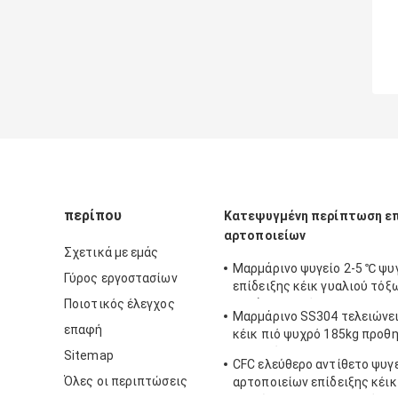
περίπου
Κατεψυγμένη περίπτωση επ
αρτοποιείων
Σχετικά με εμάς
Μαρμάρινο ψυγείο 2-5 ℃ ψυ
Γύρος εργοστασίων
επίδειξης κέικ γυαλιού τόξω
Ποιοτικός έλεγχος
κατάστημα κέικ
Μαρμάρινο SS304 τελειώνει
επαφή
κέικ πιό ψυχρό 185kg προθ
γυαλιού
Sitemap
CFC ελεύθερο αντίθετο ψυγ
Όλες οι περιπτώσεις
αρτοποιείων επίδειξης κέι