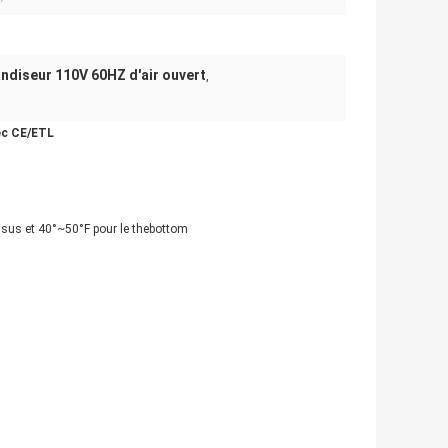
ndiseur 110V 60HZ d'air ouvert
,
ec CE/ETL
ssus et 40°~50°F pour le thebottom