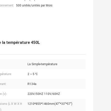
ionnement:
500 unités/unités par Mois
e la température 450L
La Simple-température
pérature:
2 ~ 5 ℃
rant:
R134a
n (v):
220V/50HZ 110V/60HZ
ions (L X W X H
1210*855*1460mm(47"*33"*57")
):