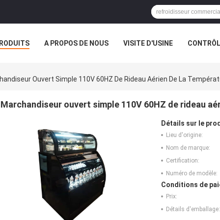
RODUITS
A PROPOS DE NOUS
VISITE D'USINE
CONTRÔLE
handiseur Ouvert Simple 110V 60HZ De Rideau Aérien De La Températ
Marchandiseur ouvert simple 110V 60HZ de rideau aér
Détails sur le prod
Lieu d'origine:
Nom de marque:
Certification:
Numéro de modèle:
Conditions de pai
Prix:
Détails d'emballage: