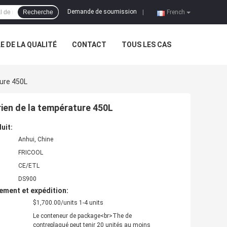
Demande de soumission
Recherche
|
French
 DE LA QUALITÉ
CONTACT
TOUS LES CAS
ure 450L
ien de la température 450L
uit:
Anhui, Chine
FRICOOL
CE/ETL
DS900
ement et expédition:
$1,700.00/units 1-4 units
Le conteneur de package<br>The de
contreplaqué peut tenir 20 unités au moins