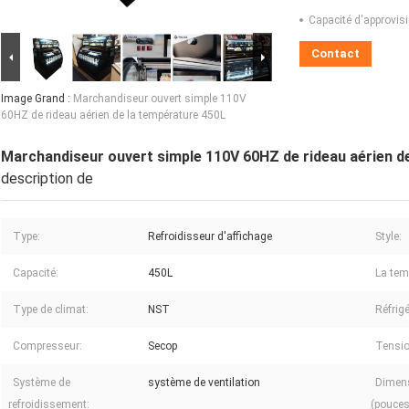
Capacité d'approvis
Contact
Image Grand :
Marchandiseur ouvert simple 110V
60HZ de rideau aérien de la température 450L
Marchandiseur ouvert simple 110V 60HZ de rideau aérien d
description de
Type:
Refroidisseur d'affichage
Style:
Capacité:
450L
La tem
Type de climat:
NST
Réfrigé
Compresseur:
Secop
Tensio
Système de
système de ventilation
Dimens
refroidissement:
(pouces