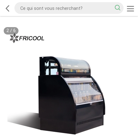
2
/
6