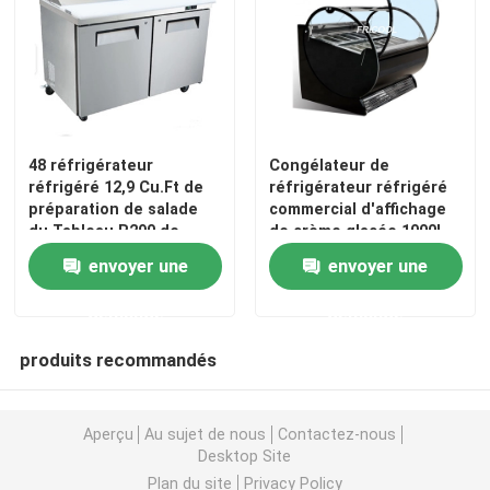
congélateur d'affichage de crème glacée
Portée dans le réfrigérateur
48 réfrigérateur
Congélateur de
réfrigéré 12,9 Cu.Ft de
réfrigérateur réfrigéré
sous le contre- congélateur de réfrigérateur
préparation de salade
commercial d'affichage
du Tableau R290 de
de crème glacée 1000L
préparation de pouce
Tableau réfrigéré de préparation
envoyer une
envoyer une
demande
demande
Réfrigérateur de rideau aérien
produits recommandés
refroidisseur d'affichage de viande
Aperçu
Au sujet de nous
Contactez-nous
Desktop Site
Machine à glaçons commerciale
Plan du site
Privacy Policy