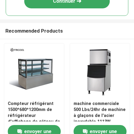
Continuer
Recommended Products
Aperçu
Compteur réfrigérant
machine commerciale
1500*680*1200mm de
500 Lbs/24hr de machine
Produits
réfrigérateur
à glaçons de l'acier
d'affichage de gâteau de
inoxydable 1113W
la boulangerie R290
envoyer une
envoyer une
A propos de nous