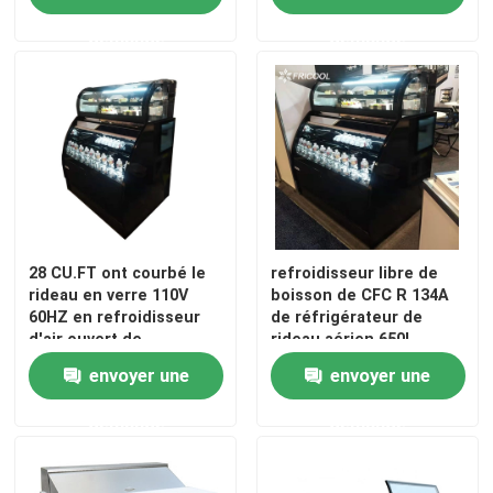
demande
demande
Visite d'usine
Contrôle de la qualité
Contact
Tous les cas
28 CU.FT ont courbé le
refroidisseur libre de
rideau en verre 110V
boisson de CFC R 134A
60HZ en refroidisseur
de réfrigérateur de
d'air ouvert de
rideau aérien 650L
Vitrine frigorifiée de boulangerie
réfrigérateur
envoyer une
envoyer une
Caisse frigorifiée d'épicerie
demande
demande
Marchandiseurs de verre de porte